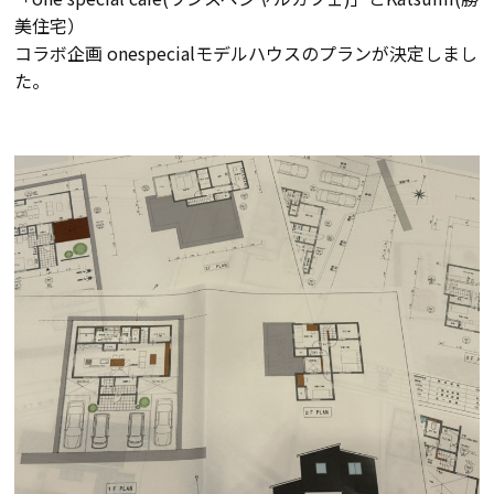
美住宅）
会員登録
コラボ企画 onespecialモデルハウスのプランが決定しまし
た。
分譲モデルハウス
おすすめ分譲地
手間ひまかけた家づくり
KATSUMIの標準仕様 和暮-なごみ-
素材とデザイン
耐震性能+制震性能