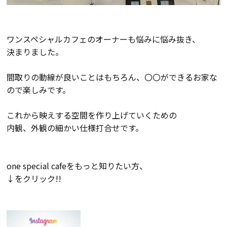
断熱・気密性能と快適性
長期優良住宅
ワンスペシャルカフェのオーナーも悩みに悩み抜き、
決まりました。
ZEH
間取りの動線が良いことはもちろん、〇〇ができるお家な
ラインナップ
ので楽しみです。
これから映えする空間を作り上げていくための
内観、外観の細かい仕様打合せです。
施工実績
イベント・見学会
one special cafeをもっと知りたい方、
↓をクリック!!
モデルハウス紹介
お客様の声