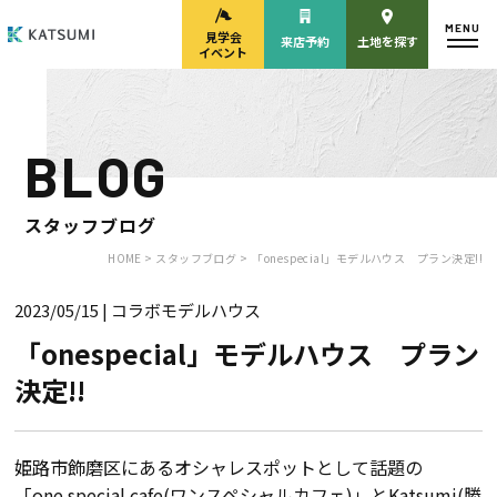
MENU
見学会
来店予約
土地を探す
イベント
BLOG
モデルハウス
見学会・
来場予約
イベント来場予約
スタッフブログ
HOME >
スタッフブログ >
「onespecial」モデルハウス プラン決定!!
2023/05/15
| コラボモデルハウス
来店予約
カタログ請求
「onespecial」モデルハウス プラン
決定!!
HOME
物件検索
姫路市飾磨区にあるオシャレスポットとして話題の
「one special cafe(ワンスペシャルカフェ)」とKatsumi(勝