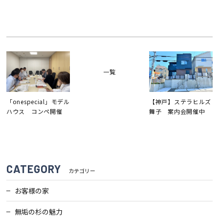
検査・アフターメンテナンス
家づくりのスケジュール
一覧
よくあるご質問
店舗紹介
「onespecial」モデル
【神戸】ステラヒルズ
ハウス コンペ開催
舞子 案内会開催中
スタッフブログ
ZEH普及目標
プライバシー
ソーシャルメディアポリ
ポリシー
シー
CATEGORY
カテゴリー
サイトマップ
お客様の家
無垢の杉の魅力
MENU