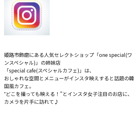
会社案内
経営理念・
スタッフ紹介
会社案内
KATSUMIの
姫路市飾磨にある人気セレクトショップ「one special(ワ
採用情報
取り組み
ンスペシャル)」の姉妹店
「special cafe(スペシャルカフェ)」は、
おしゃれな空間とメニューがインスタ映えすると話題の韓
家づくりサポート
国風カフェ。
‟どこを撮っても映える！”とインスタ女子注目のお店に、
土地の上手な探し方
カメラを片手に訪れて♪
家づくりの資金計画
設計・施工品質管理