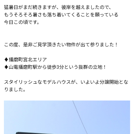
猛暑日がまだ続きますが、彼岸を越えましたので、
会員登録
もうそろそろ暑さも落ち着いてくることを願っている
今日この頃です。
分譲モデルハウス
この度、是非ご見学頂きたい物件が出て参りました！
おすすめ分譲地
♦播磨町宮北エリア
♦山電播磨町駅から徒歩3分という抜群の立地！
手間ひまかけた家づくり
スタイリッシュなモデルハウスが、いよいよ分譲開始とな
KATSUMIの標準仕様 和暮-なごみ-
りました。
素材とデザイン
耐震性能+制震性能