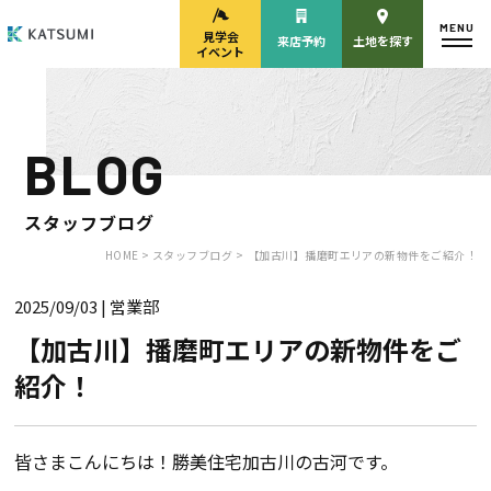
MENU
見学会
来店予約
土地を探す
イベント
BLOG
モデルハウス
見学会・
来場予約
イベント来場予約
スタッフブログ
HOME >
スタッフブログ >
【加古川】播磨町エリアの新物件をご紹介！
2025/09/03
| 営業部
来店予約
カタログ請求
【加古川】播磨町エリアの新物件をご
紹介！
HOME
物件検索
皆さまこんにちは！勝美住宅加古川の
古河
です。