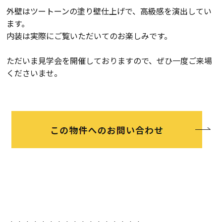
外壁はツートーンの塗り壁仕上げで、高級感を演出してい
ます。
会社案内
内装は実際にご覧いただいてのお楽しみです。
経営理念・
スタッフ紹介
ただいま見学会を開催しておりますので、ぜひ一度ご来場
会社案内
くださいませ。
KATSUMIの
採用情報
取り組み
家づくりサポート
土地の上手な探し方
家づくりの資金計画
設計・施工品質管理