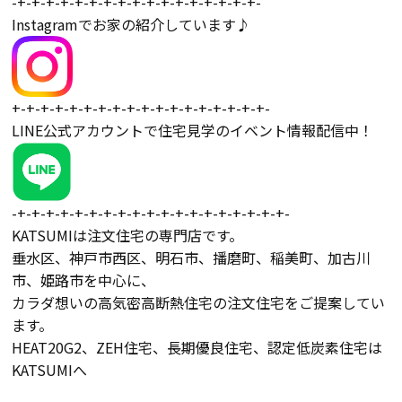
-+-+-+-+-+-+-+-+-+-+-+-+-+-+-+-+-+-
Instagramでお家の紹介しています♪
検査・アフターメンテナンス
家づくりのスケジュール
+-+-+-+-+-+-+-+-+-+-+-+-+-+-+-+-+-+-
LINE公式アカウントで住宅見学のイベント情報配信中！
よくあるご質問
店舗紹介
スタッフブログ
ZEH普及目標
-+-+-+-+-+-+-+-+-+-+-+-+-+-+-+-+-+-+-+-
KATSUMIは注文住宅の専門店です。
垂水区、神戸市西区、明石市、播磨町、稲美町、加古川
プライバシー
ソーシャルメディアポリ
ポリシー
シー
市、姫路市を中心に、
カラダ想いの高気密高断熱住宅の注文住宅をご提案してい
ます。
サイトマップ
HEAT20G2、ZEH住宅、長期優良住宅、認定低炭素住宅は
KATSUMIへ
MENU