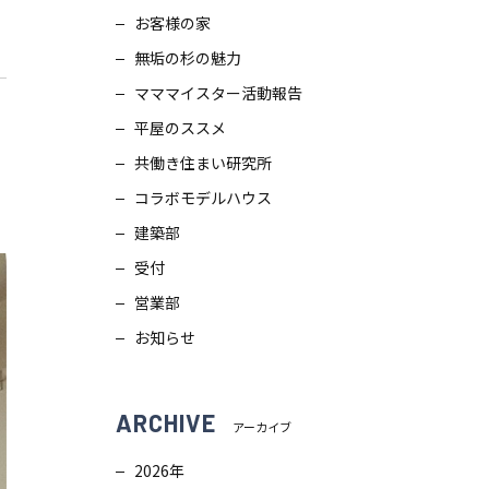
お客様の家
スタッフブログ
画
無垢の杉の魅力
ZEH普及目標
理
マママイスター活動報告
平屋のススメ
プライバシー
ポリシー
ンテナンス
共働き住まい研究所
コラボモデルハウス
ソーシャルメディアポリシー
ュール
建築部
受付
サイトマップ
営業部
お知らせ
ARCHIVE
アーカイブ
2026年