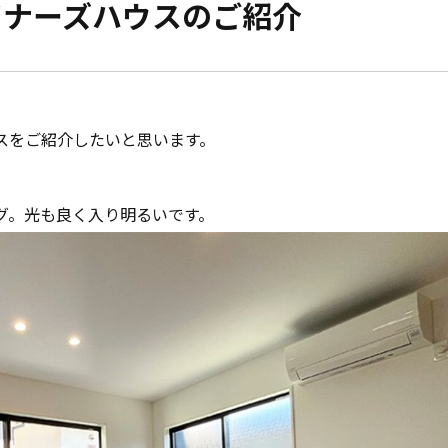
イナーズハウスのご紹介
モデルハウス紹介
家づくりの資金計
お客様の声
設計・施工品質管
会社案内
スをご紹介したいと思います。
検査・アフターメ
経営理念・
会社案内
家づくりのスケジ
グ。光も良く入り明るいです。
スタッフ紹介
KATSUMIの
取り組み
採用情報