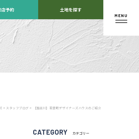
来店予約
土地を探す
MENU
カタログ請求
E >
スタッフブログ >
【加古川】若宮町デザイナーズハウスのご紹介
よくあるご質問
店舗紹介
方
CATEGORY
カテゴリー