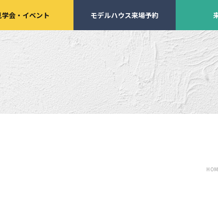
見学会
・
イベント
モデルハウス来場予約
学会・
イベント来場予約
来店予約
HOM
施工実績
家づくりサポート
イベント・見学会
土地の上手な探し