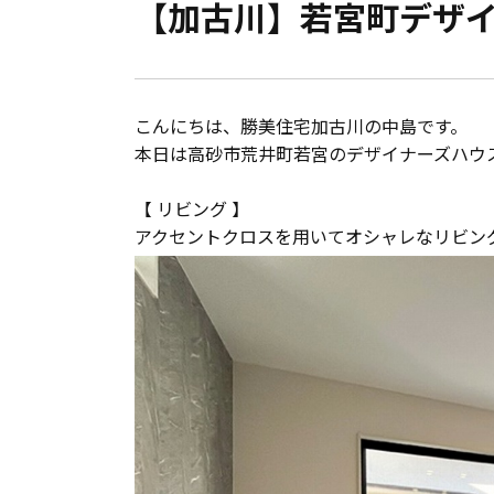
【加古川】若宮町デザ
会員登録
分譲モデルハウス
こんにちは、勝美住宅加古川の中島です。
おすすめ分譲地
本日は高砂市荒井町若宮のデザイナーズハウ
【 リビング 】
手間ひまかけた家づくり
アクセントクロスを用いてオシャレなリビン
KATSUMIの標準仕様 和暮-なごみ-
素材とデザイン
耐震性能+制震性能
断熱・気密性能と快適性