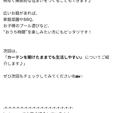
明るく開放的な住まいをつくることもできます♪
広いお庭があれば、
会社案内
家庭菜園やBBQ、
お子様のプール遊びなど、
経営理念・
スタッフ紹介
“おうち時間”を楽しみたい方にもピッタリです！
会社案内
KATSUMIの
採用情報
取り組み
次回は、
「
カーテンを開けたままでも生活しやすい」
についてご紹
介します♪」
家づくりサポート
ぜひ次回もチェックしてみてくださいね🏡✨
土地の上手な探し方
家づくりの資金計画
設計・施工品質管理
-+-+-+-+-+-+-+-+-+-+-+-+-+-+-+-+-+-