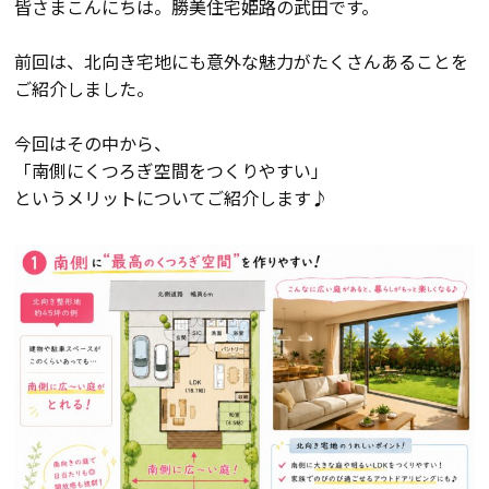
皆さまこんにちは。勝美住宅姫路の武田です。
会員登録
前回は、北向き宅地にも意外な魅力がたくさんあることを
ご紹介しました。
分譲モデルハウス
今回はその中から、
「南側にくつろぎ空間をつくりやすい」
おすすめ分譲地
というメリットについてご紹介します♪
手間ひまかけた家づくり
KATSUMIの標準仕様 和暮-なごみ-
素材とデザイン
耐震性能+制震性能