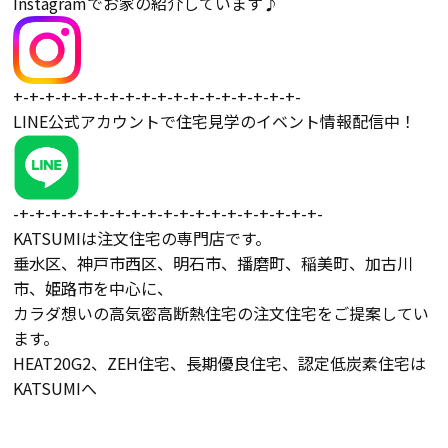
Instagramでお家の紹介しています♪
検査・アフターメンテナンス
家づくりのスケジュール
+-+-+-+-+-+-+-+-+-+-+-+-+-+-+-+-+-+-
LINE公式アカウントで住宅見学のイベント情報配信中！
よくあるご質問
店舗紹介
-+-+-+-+-+-+-+-+-+-+-+-+-+-+-+-+-+-+-+-
スタッフブログ
ZEH普及目標
KATSUMIは注文住宅の専門店です。
垂水区、神戸市西区、明石市、播磨町、稲美町、加古川
市、姫路市を中心に、
プライバシー
ソーシャルメディアポリ
ポリシー
シー
カラダ想いの高気密高断熱住宅の注文住宅をご提案してい
ます。
HEAT20G2、ZEH住宅、長期優良住宅、認定低炭素住宅は
サイトマップ
KATSUMIへ
MENU