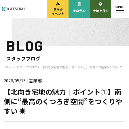
MENU
見学会
来店予約
土地を探す
イベント
BLOG
モデルハウス
見学会・
来場予約
イベント来場予約
スタッフブログ
HOME >
スタッフブログ >
【北向き宅地の魅力｜ポイント①】南側に“最高のくつろぎ空間”をつくりやすい ☀️
2026/05/15
| 営業部
来店予約
カタログ請求
【北向き宅地の魅力｜ポイント①】南
側に“最高のくつろぎ空間”をつくりや
HOME
すい ☀️
物件検索