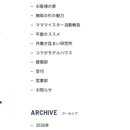
お客様の家
スタッフブログ
画
無垢の杉の魅力
ZEH普及目標
理
マママイスター活動報告
平屋のススメ
プライバシー
ポリシー
ンテナンス
共働き住まい研究所
コラボモデルハウス
ソーシャルメディアポリシー
ュール
建築部
受付
サイトマップ
営業部
お知らせ
ARCHIVE
アーカイブ
2026年