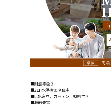
長期優良住宅
ZEH
ラインナップ
■耐震等級３
■ZEH水準省エネ住宅
■LDK家具、カーテン、照明付き
■収納豊富