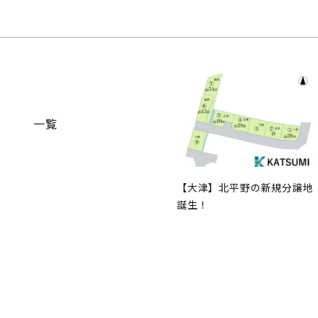
一覧
【大津】北平野の新規分譲地
誕生！