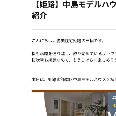
【姫路】中島モデルハ
会員登録
紹介
分譲モデルハウス
おすすめ分譲地
こんにちは。勝美住宅姫路の三輪です。
手間ひまかけた家づくり
桜も満開を通り越し、散り始めているようで
桜吹雪も綺麗なので、もうしばらく楽しめそう
KATSUMIの標準仕様 和暮-なごみ-
本日は、姫路市飾磨区中島モデルハウス２棟
素材とデザイン
耐震性能+制震性能
断熱・気密性能と快適性