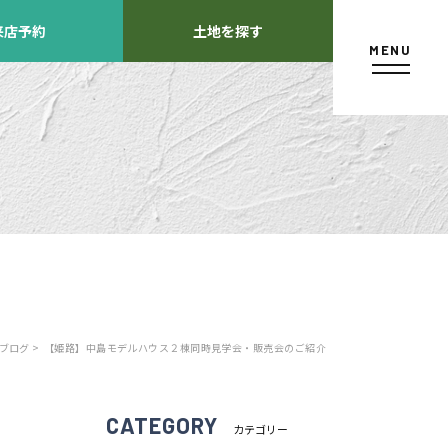
来店予約
土地を探す
MENU
カタログ請求
ブログ >
【姫路】中島モデルハウス２棟同時見学会・販売会のご紹介
よくあるご質問
店舗紹介
方
CATEGORY
カテゴリー