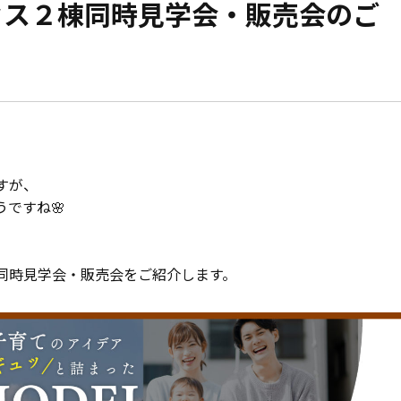
ウス２棟同時見学会・販売会のご
モデルハウス紹介
家づくりの資金計
お客様の声
設計・施工品質管
会社案内
検査・アフターメ
経営理念・
会社案内
家づくりのスケジ
すが、
ですね🌸
スタッフ紹介
同時見学会・販売会をご紹介します。
KATSUMIの
取り組み
採用情報