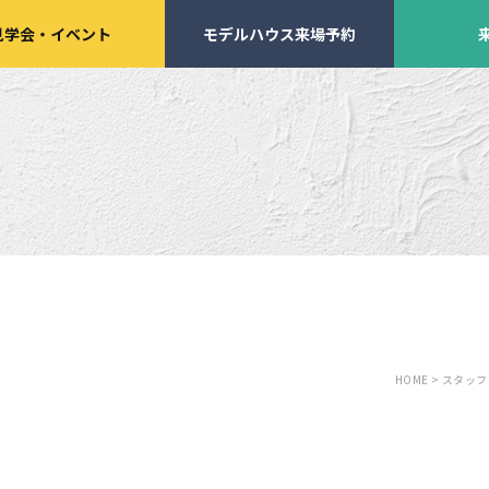
見学会
・
イベント
モデルハウス来場予約
学会・
イベント来場予約
来店予約
HOME >
スタッフ
施工実績
家づくりサポート
イベント・見学会
土地の上手な探し