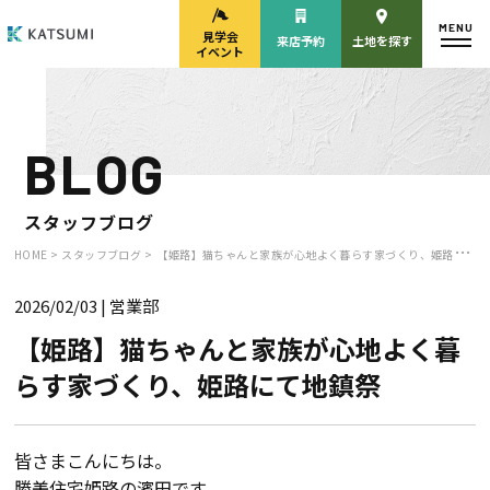
MENU
見学会
来店予約
土地を探す
イベント
BLOG
モデルハウス
見学会・
来場予約
イベント来場予約
スタッフブログ
HOME >
スタッフブログ >
【姫路】猫ちゃんと家族が心地よく暮らす家づくり、姫路にて地鎮祭
2026/02/03
| 営業部
来店予約
カタログ請求
【姫路】猫ちゃんと家族が心地よく暮
らす家づくり、姫路にて地鎮祭
HOME
物件検索
皆さまこんにちは。
勝美住宅姫路の濱田です。