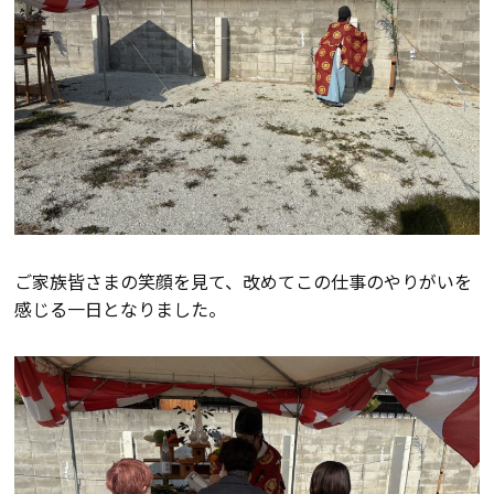
会社案内
経営理念・
スタッフ紹介
会社案内
KATSUMIの
採用情報
取り組み
ご家族皆さまの笑顔を見て、改めてこの仕事のやりがいを
家づくりサポート
感じる一日となりました。
土地の上手な探し方
家づくりの資金計画
設計・施工品質管理