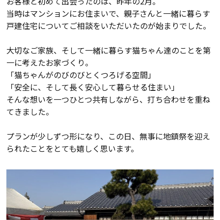
お客様と初めて出会ったのは、昨年の2月。
断熱・気密性能と快適性
当時はマンションにお住まいで、親子さんと一緒に暮らす
戸建住宅についてご相談をいただいたのが始まりでした。
長期優良住宅
大切なご家族、そして一緒に暮らす猫ちゃん達のことを第
ZEH
一に考えたお家づくり。
「猫ちゃんがのびのびとくつろげる空間」
ラインナップ
「安全に、そして長く安心して暮らせる住まい」
そんな想いを一つひとつ共有しながら、打ち合わせを重ね
てきました。
施工実績
プランが少しずつ形になり、この日、無事に地鎮祭を迎え
られたことをとても嬉しく思います。
イベント・見学会
モデルハウス紹介
お客様の声