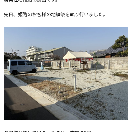
会員登録
先日、姫路のお客様の地鎮祭を執り行いました。
分譲モデルハウス
おすすめ分譲地
手間ひまかけた家づくり
KATSUMIの標準仕様 和暮-なごみ-
素材とデザイン
耐震性能+制震性能