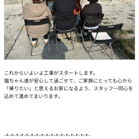
検査・アフターメンテナンス
家づくりのスケジュール
よくあるご質問
店舗紹介
これからいよいよ工事がスタートします。
スタッフブログ
ZEH普及目標
猫ちゃん達が安心して過ごせて、ご家族にとっても心から
「帰りたい」と思えるお家になるよう、スタッフ一同心を
プライバシー
ソーシャルメディアポリ
込めて進めてまいります。
ポリシー
シー
サイトマップ
-+-+-+-+-+-+-+-+-+-+-+-+-+-+-+-+-+-
MENU