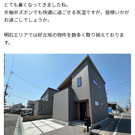
とても暑くなってきましたね。
会員登録
半袖半ズボンでも快適に過ごせる気温ですが、皆様いかが
お過ごしでしょうか。
分譲モデルハウス
明石エリアでは好立地の物件を数多く取り揃えておりま
す。
おすすめ分譲地
手間ひまかけた家づくり
KATSUMIの標準仕様 和暮-なごみ-
素材とデザイン
耐震性能+制震性能