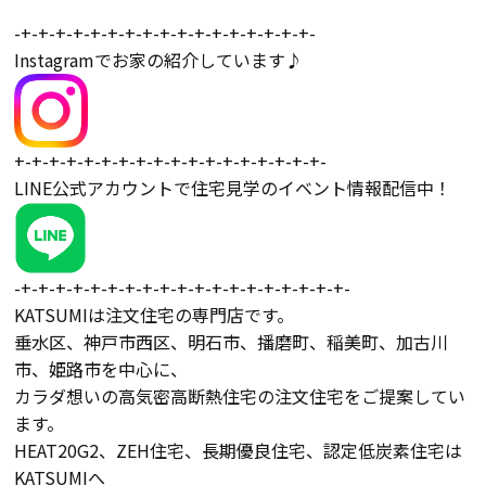
-+-+-+-+-+-+-+-+-+-+-+-+-+-+-+-+-+-
Instagramでお家の紹介しています♪
会社案内
経営理念・
スタッフ紹介
会社案内
+-+-+-+-+-+-+-+-+-+-+-+-+-+-+-+-+-+-
KATSUMIの
LINE公式アカウントで住宅見学のイベント情報配信中！
採用情報
取り組み
家づくりサポート
-+-+-+-+-+-+-+-+-+-+-+-+-+-+-+-+-+-+-+-
KATSUMIは注文住宅の専門店です。
土地の上手な探し方
垂水区、神戸市西区、明石市、播磨町、稲美町、加古川
市、姫路市を中心に、
カラダ想いの高気密高断熱住宅の注文住宅をご提案してい
家づくりの資金計画
ます。
HEAT20G2、ZEH住宅、長期優良住宅、認定低炭素住宅は
設計・施工品質管理
KATSUMIへ