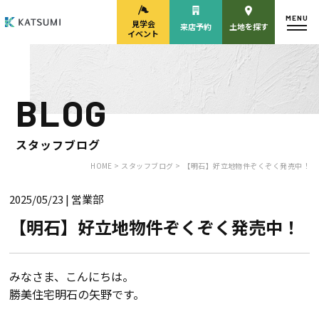
MENU
見学会
来店予約
土地を探す
イベント
BLOG
モデルハウス
見学会・
来場予約
イベント来場予約
スタッフブログ
HOME >
スタッフブログ >
【明石】好立地物件ぞくぞく発売中！
2025/05/23
| 営業部
来店予約
カタログ請求
【明石】好立地物件ぞくぞく発売中！
HOME
みなさま、こんにちは。
勝美住宅明石の矢野です。
物件検索