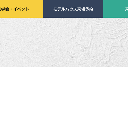
見学会
・
イベント
モデルハウス来場予約
学会・
イベント来場予約
来店予約
施工実績
家づくりサポート
イベント・見学会
土地の上手な探し