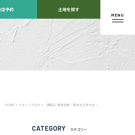
来店予約
土地を探す
MENU
カタログ請求
HOME >
スタッフブログ >
【明石】毎年恒例！夏休み工作大会！
よくあるご質問
店舗紹介
方
CATEGORY
カテゴリー