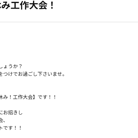
休み工作大会！
モデルハウス紹介
家づくりの資金計
お客様の声
設計・施工品質管
会社案内
検査・アフターメ
経営理念・
会社案内
家づくりのスケジ
しょうか？
をつけでお過ごし下さいませ。
スタッフ紹介
KATSUMIの
取り組み
休み！工作大会】です！！
にお招きし
採用情報
会、
トです！！