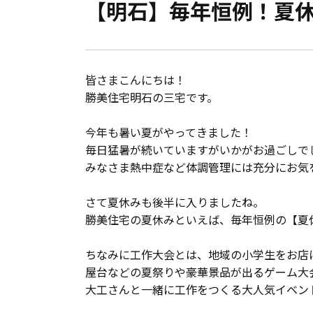
【明石】毎年恒例！夏
会員登録
分譲モデルハウス
皆さまこんにちは！
おすすめ分譲地
勝美住宅明石の三宅です。
今年も暑い夏がやってきました！
手間ひまかけた家づくり
毎日猛暑が続いていますがいかがお過ごしで
みなさま熱中症など体調管理には充分にお気
KATSUMIの標準仕様 和暮-なごみ-
さて夏休みも後半に入りましたね。
素材とデザイン
勝美住宅の夏休みといえば、毎年恒例の【夏
ちなみに工作大会とは、地域の小学生をお店
耐震性能+制震性能
屋台などの夏祭りや豪華景品が出るゲーム大
大工さんと一緒に工作をつくる大人気イベン
断熱・気密性能と快適性