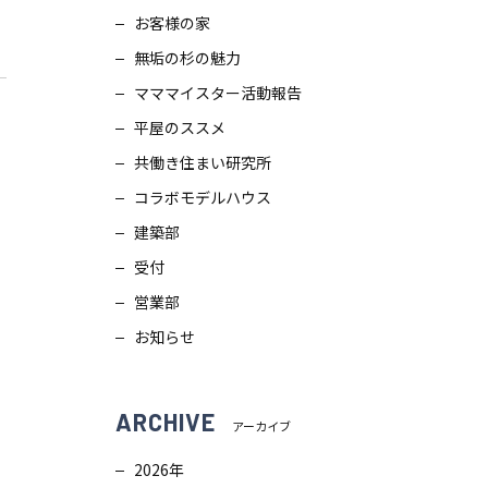
お客様の家
スタッフブログ
画
無垢の杉の魅力
ZEH普及目標
理
マママイスター活動報告
平屋のススメ
プライバシー
ポリシー
ンテナンス
共働き住まい研究所
コラボモデルハウス
ソーシャルメディアポリシー
ュール
建築部
受付
サイトマップ
営業部
お知らせ
ARCHIVE
アーカイブ
2026年