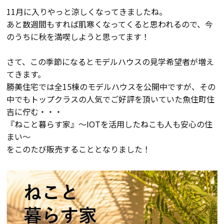
11月に入りやっと涼しくなってきましたね。
会員登録
あと数週間もすれば肌寒くなってくると思われるので、今
のうちに秋を満喫しようと思ってます！
分譲モデルハウス
さて、この季節になるとモデルハウスの見学希望者が増え
てきます。
おすすめ分譲地
勝美住宅では全15棟のモデルハウスを公開中ですが、その
中でもトップクラスの人気でご好評を頂いていた魚住町住
吉に佇む・・・
手間ひまかけた家づくり
『ねこと暮らす家』～IOTを活用したねこも人も安心の住
まい～
KATSUMIの標準仕様 和暮-なごみ-
をこのたび販売することとなりました！
素材とデザイン
耐震性能+制震性能