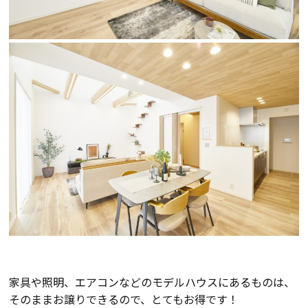
検査・アフターメンテナンス
家づくりのスケジュール
よくあるご質問
店舗紹介
スタッフブログ
ZEH普及目標
プライバシー
ソーシャルメディアポリ
ポリシー
シー
サイトマップ
家具や照明、エアコンなどのモデルハウスにあるものは、
そのままお譲りできるので、とてもお得です！
MENU