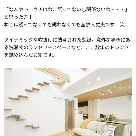
「なんや～ ウチはねこ飼ってないし関係ないわ・・・」
と思った方！
会社案内
ねこは飼ってなくても飼わなくても全然大丈夫です 笑
経営理念・
スタッフ紹介
ダイナミックな吹抜けに熟考された動線。意外な場所にあ
会社案内
る洗濯物のランドリースペースなど、ここ数年のトレンド
KATSUMIの
採用情報
を詰め込んだお家です。
取り組み
家づくりサポート
土地の上手な探し方
家づくりの資金計画
設計・施工品質管理