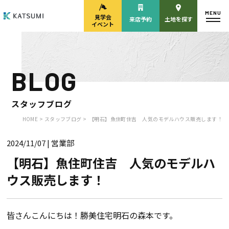
MENU
見学会
来店予約
土地を探す
イベント
BLOG
モデルハウス
見学会・
来場予約
イベント来場予約
スタッフブログ
HOME >
スタッフブログ >
【明石】魚住町住吉 人気のモデルハウス販売します！
2024/11/07
| 営業部
来店予約
カタログ請求
【明石】魚住町住吉 人気のモデルハ
ウス販売します！
HOME
物件検索
皆さんこんにちは！勝美住宅明石の森本です。