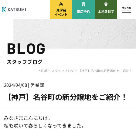
MENU
見学会
来店予約
土地を探す
イベント
BLOG
モデルハウス
見学会・
来場予約
イベント来場予約
スタッフブログ
HOME >
スタッフブログ >
【神戸】名谷町の新分譲地をご紹介！
2024/04/08
| 営業部
来店予約
カタログ請求
【神戸】名谷町の新分譲地をご紹介！
HOME
みなさまこんにちは。
桜も咲いて春らしくなってきました。
物件検索