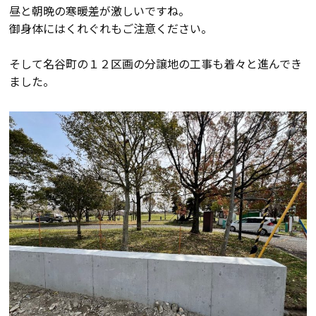
昼と朝晩の寒暖差が激しいですね。
会員登録
御身体にはくれぐれもご注意ください。
そして名谷町の１２区画の分譲地の工事も着々と進んでき
分譲モデルハウス
ました。
おすすめ分譲地
手間ひまかけた家づくり
KATSUMIの標準仕様 和暮-なごみ-
素材とデザイン
耐震性能+制震性能