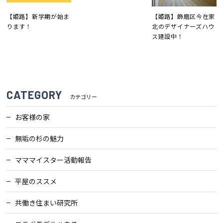
検査・アフターメンテナンス
【姫路】新学期が始ま
【姫路】飾磨区今在家
ります！
北のデザイナーズハウ
ス建設中！
家づくりのスケジュール
よくあるご質問
店舗紹介
CATEGORY
カテゴリー
スタッフブログ
ZEH普及目標
お客様の家
無垢の杉の魅力
プライバシー
ソーシャルメディアポリ
ポリシー
シー
マママイスター活動報告
サイトマップ
平屋のススメ
共働き住まい研究所
MENU