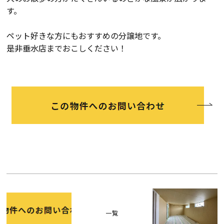
す。
会社案内
ペット好きな方にもおすすめの分譲地です。
是非垂水店までおこしください！
経営理念・
スタッフ紹介
会社案内
KATSUMIの
採用情報
取り組み
家づくりサポート
土地の上手な探し方
家づくりの資金計画
設計・施工品質管理
一覧