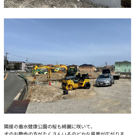
断熱・気密性能と快適性
長期優良住宅
ZEH
ラインナップ
施工実績
イベント・見学会
モデルハウス紹介
隣接の垂水健康公園の桜も綺麗に咲いて、
犬のお散歩の方がたくさんいるのどかな風景が広がりま
お客様の声