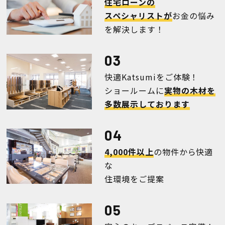
住宅ローンの
スペシャリストが
お金の悩み
を解決します！
会社案内
経営理念・
スタッフ紹介
会社案内
快適Katsumiをご体験！
KATSUMIの
採用情報
ショールームに
実物の木材を
取り組み
多数展示しております
家づくりサポート
4,000件以上
の物件から快適
土地の上手な探し方
な
住環境をご提案
家づくりの資金計画
設計・施工品質管理