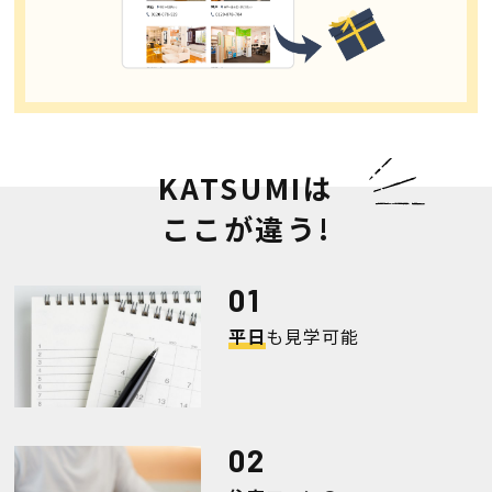
断熱・気密性能と快適性
長期優良住宅
ZEH
KATSUMIは
ラインナップ
ここが違う!
施工実績
平日
も見学可能
イベント・見学会
モデルハウス紹介
お客様の声