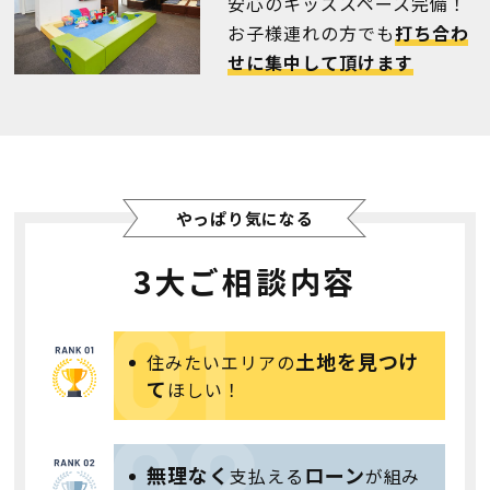
安心のキッズスペース完備！
お子様連れの方でも
打ち合わ
検査・アフターメンテナンス
せに集中して頂けます
家づくりのスケジュール
よくあるご質問
店舗紹介
やっぱり気になる
スタッフブログ
ZEH普及目標
3大ご相談内容
プライバシー
ソーシャルメディアポリ
ポリシー
シー
土地を見つけ
住みたいエリアの
て
ほしい！
サイトマップ
無理なく
ローン
支払える
が組み
MENU