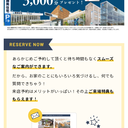
会員登録
分譲モデルハウス
おすすめ分譲地
あらかじめご予約して頂くと待ち時間もなく
スムーズ
手間ひまかけた家づくり
なご案内ができます。
だから、お家のことにもいろいろ気づけるし、何でも
KATSUMIの標準仕様 和暮-なごみ-
質問できちゃう！
来店予約はメリットがいっぱい！その上
ご来場特典も
素材とデザイン
もらえます！
耐震性能+制震性能