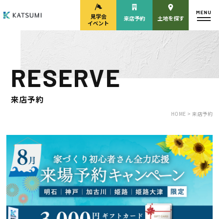
MENU
見学会
来店予約
土地を探す
イベント
RESERVE
モデルハウス
見学会・
来場予約
イベント来場予約
来店予約
HOME >
来店予約
来店予約
カタログ請求
HOME
物件検索