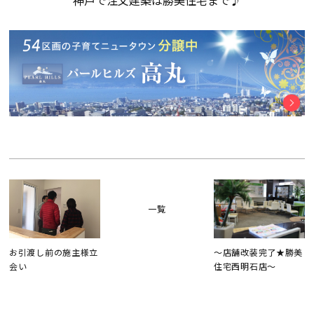
神戸で注文建築は勝美住宅まで♪
断熱・気密性能と快適性
長期優良住宅
ZEH
ラインナップ
施工実績
一覧
イベント・見学会
お引渡し前の施主様立
～店舗改装完了★勝美
会い
住宅西明石店～
モデルハウス紹介
お客様の声