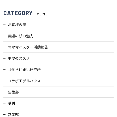
CATEGORY
カテゴリー
会社案内
お客様の家
経営理念・
スタッフ紹介
会社案内
無垢の杉の魅力
KATSUMIの
採用情報
マママイスター活動報告
取り組み
平屋のススメ
家づくりサポート
共働き住まい研究所
土地の上手な探し方
コラボモデルハウス
建築部
家づくりの資金計画
受付
設計・施工品質管理
営業部