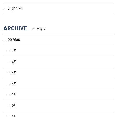
検査・アフターメンテナンス
お知らせ
家づくりのスケジュール
ARCHIVE
アーカイブ
2026年
よくあるご質問
店舗紹介
7月
スタッフブログ
ZEH普及目標
6月
5月
プライバシー
ソーシャルメディアポリ
ポリシー
シー
4月
サイトマップ
3月
2月
MENU
1月