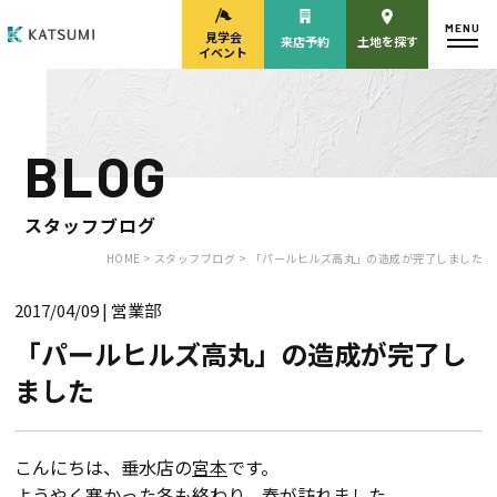
MENU
見学会
来店予約
土地を探す
イベント
BLOG
モデルハウス
見学会・
来場予約
イベント来場予約
スタッフブログ
HOME >
スタッフブログ >
「パールヒルズ高丸」の造成が完了しました
2017/04/09
| 営業部
来店予約
カタログ請求
「パールヒルズ高丸」の造成が完了し
ました
HOME
物件検索
こんにちは、垂水店の
宮本
です。
ようやく寒かった冬も終わり、春が訪れました。