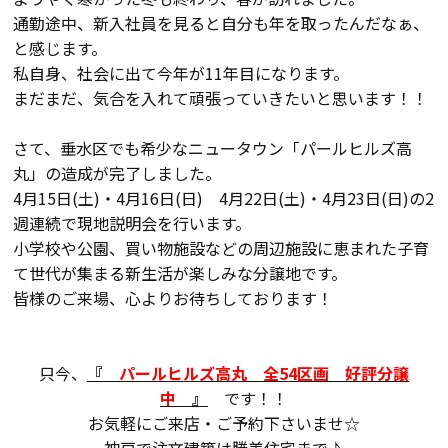
通勤途中、新入社員を見ると自分も年を取ったんだなぁ、
会員登録
と感じます。
私自身、社会に出て今年が11年目になります。
まだまだ、気合を入れて頑張っていきたいと思います！！
分譲モデルハウス
さて、垂水区でも希少なニュータウン「パールヒルズ高
おすすめ分譲地
丸」の造成が完了しました。
4月15日(土)・4月16日(日) 4月22日(土)・4月23日(日)の2
週連続で現地説明会を行います。
手間ひまかけた家づくり
小学校や公園、買い物施設などの周辺施設に恵まれた子育
て世代が集まる新生活が楽しみな分譲地です。
KATSUMIの標準仕様 和暮-なごみ-
皆様のご来場、心よりお待ちしております！
素材とデザイン
只今、
『
パールヒルズ高丸 全54区画 好評分譲
耐震性能+制震性能
中
』
です！！
お気軽にご来店・ご予約下さいませ☆