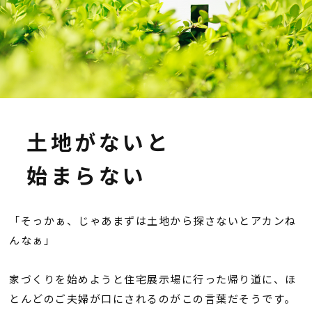
会員登録
分譲モデルハウス
おすすめ分譲地
土地がないと
手間ひまかけた家づくり
始まらない
KATSUMIの標準仕様 和暮-なごみ-
「そっかぁ、じゃあまずは土地から探さないとアカンね
素材とデザイン
んなぁ」
耐震性能+制震性能
家づくりを始めようと住宅展示場に行った帰り道に、ほ
とんどのご夫婦が口にされるのがこの言葉だそうです。