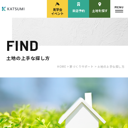
MENU
見学会
来店予約
土地を探す
イベント
FIND
モデルハウス
見学会・
来場予約
イベント来場予約
土地の上手な探し方
HOME >
家づくりサポート
> 土地の上手な探し方
来店予約
カタログ請求
HOME
物件検索