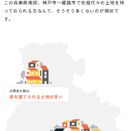
断熱・気密性能と快適性
この兵庫県南部、神戸市〜姫路市で先祖代々の土地を持
っておられる方なんて、そうそう多くないのが現状で
長期優良住宅
す。
ZEH
ラインナップ
施工実績
イベント・見学会
モデルハウス紹介
お客様の声