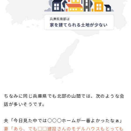
会社案内
経営理念・
スタッフ紹介
会社案内
KATSUMIの
採用情報
取り組み
家づくりサポート
土地の上手な探し方
ちなみに同じ兵庫県でも北部の山間では、次のような会
話が多いそうです。
家づくりの資金計画
夫「今日見た中では○○○ホームが一番よかったなぁ」
設計・施工品質管理
妻「あら、でも□□建設さんのモデルハウスもとっても