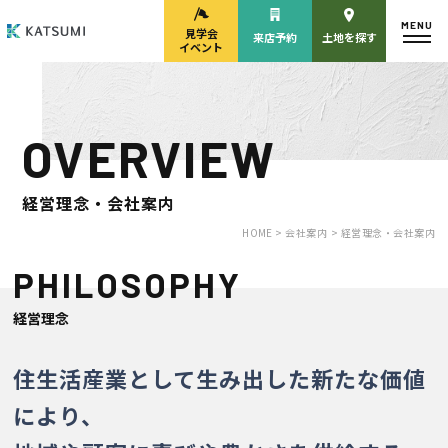
MENU
見学会
来店予約
土地を探す
イベント
OVERVIEW
モデルハウス
見学会・
来場予約
イベント来場予約
経営理念・会社案内
HOME >
会社案内
> 経営理念・会社案内
PHILOSOPHY
来店予約
カタログ請求
経営理念
HOME
住生活産業として生み出した新たな価値
により、
物件検索