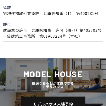
免許
検査・アフターメンテナンス
宅地建物取引業免許 兵庫県知事（11）第400281号
家づくりのスケジュール
許可
建設業の許可 兵庫県知事 許可（般‑7）第402703号
一級建築士事務所 第01A03224号（本社）
よくあるご質問
店舗紹介
スタッフブログ
ZEH普及目標
プライバシー
ソーシャルメディアポリ
MODEL HOUSE
ポリシー
シー
快適な暮らしが体感できる
サイトマップ
モデルハウス
モデルハウス来場予約
MENU