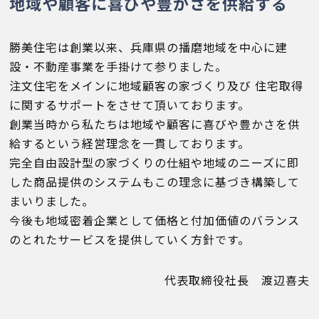
地域や顧客に喜びや豊かさを供給する
会員登録
勝美住宅は創業以来、兵庫県の播磨地域を中心に建
設・不動産事業を手掛けて参りました。
分譲モデルハウス
注文住宅をメインに地域顧客の家づくり及び 住宅取得
に関するサポートをさせて頂いております。
おすすめ分譲地
創業当時から私たちは地域や顧客に喜びや豊かさを供
給するという経営理念を一貫しております。
手間ひまかけた家づくり
完全自由設計型の家づくりの仕組や地域のニーズに即
した商品提供のシステムもこの理念に基づき構築して
KATSUMIの標準仕様 和暮-なごみ-
まいりました。
今後も地域密着企業として価格と付加価値のバランス
のとれたサービスを提供していく方針です。
素材とデザイン
代表取締役社長 渡辺喜夫
耐震性能+制震性能