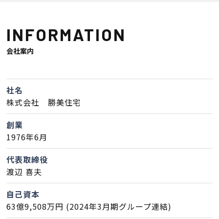
断熱・気密性能と快適性
長期優良住宅
INFORMATION
会社案内
ZEH
ラインナップ
社名
株式会社 勝美住宅
創業
施工実績
1976年6月
イベント・見学会
代表取締役
渡辺 喜夫
モデルハウス紹介
自己資本
63億9,508万円 (2024年3月期グループ連結)
お客様の声