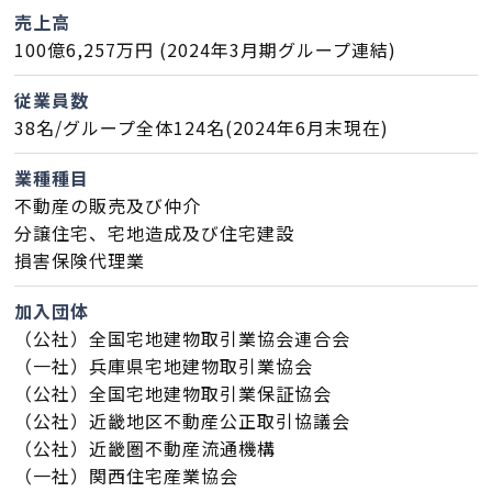
売上高
100億6,257万円 (2024年3月期グループ連結)
会社案内
従業員数
経営理念・
38名/グループ全体124名(2024年6月末現在)
スタッフ紹介
会社案内
業種種目
KATSUMIの
採用情報
不動産の販売及び仲介
取り組み
分譲住宅、宅地造成及び住宅建設
損害保険代理業
家づくりサポート
加入団体
（公社）全国宅地建物取引業協会連合会
土地の上手な探し方
（一社）兵庫県宅地建物取引業協会
（公社）全国宅地建物取引業保証協会
家づくりの資金計画
（公社）近畿地区不動産公正取引協議会
（公社）近畿圏不動産流通機構
設計・施工品質管理
（一社）関西住宅産業協会