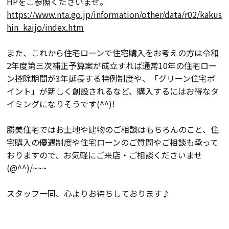
HPをご参照くださいませ。
https://www.nta.go.jp/information/other/data/r02/kakus
hin_kaijo/index.htm
会社案内
また、これから住宅ローンで住宅購入をお考えの方は令和
経営理念・
スタッフ紹介
2年度第三次補正予算案が成立すれば通常10年の住宅ロー
会社案内
ン控除期間が3年延長する特例制度や、「グリーン住宅ポ
KATSUMIの
採用情報
イント」が新しく創設されるなど、購入するにはお得なタ
取り組み
イミングになりそうです(^^)!
勝美住宅ではお土地や建物のご相談はもちろんのこと、住
家づくりサポート
宅購入の優遇制度や住宅ローンのご質問やご相談も承って
おりますので、お気軽にご来店・ご相談くださいませ
土地の上手な探し方
(@^^)/~~~
家づくりの資金計画
スタッフ一同、心よりお待ちしております♪
設計・施工品質管理