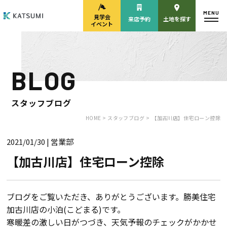
MENU
見学会
来店予約
土地を探す
イベント
BLOG
モデルハウス
見学会・
来場予約
イベント来場予約
スタッフブログ
HOME >
スタッフブログ >
【加古川店】住宅ローン控除
2021/01/30
| 営業部
来店予約
カタログ請求
【加古川店】住宅ローン控除
HOME
ブログをご覧いただき、ありがとうございます。勝美住宅
加古川店の小泊(こどまる)です。
物件検索
寒暖差の激しい日がつづき、天気予報のチェックがかかせ