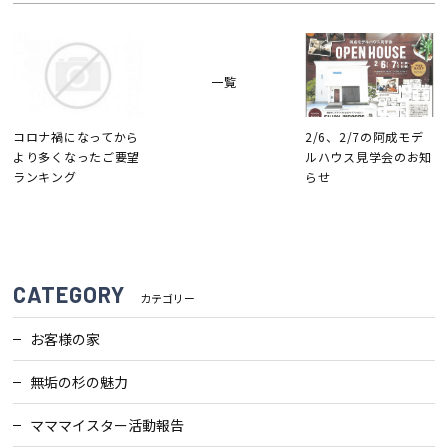
検査・アフターメンテナンス
一覧
家づくりのスケジュール
コロナ禍になってから
2/6、2/7の阿成モデ
より多くなったご要望
ルハウス見学会のお知
よくあるご質問
店舗紹介
ランキング
らせ
スタッフブログ
ZEH普及目標
プライバシー
ソーシャルメディアポリ
CATEGORY
カテゴリー
ポリシー
シー
お客様の家
サイトマップ
無垢の杉の魅力
マママイスター活動報告
MENU