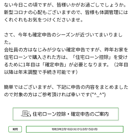
ない今日この頃ですが、皆様いかがお過ごしでしょうか。
会員登録
新型コロナの心配もございますので、皆様も体調管理には
くれぐれもお気をつけくださいませ。
分譲モデルハウス
さて、今年も確定申告のシーズンが近づいてまいりまし
た。
おすすめ分譲地
会社員の方はなじみが少ない確定申告ですが、昨年お家を
住宅ローンで購入された方は、「住宅ローン控除」を受け
るために1年目は「確定申告」が必要となります。（2年目
手間ひまかけた家づくり
以降は年末調整で手続き可能です）
KATSUMIの標準仕様 和暮-なごみ-
簡単ではございますが、下記に申告の内容をまとめました
ので対象の方はご参考頂ければ幸いです(*^_^*)
素材とデザイン
耐震性能+制震性能