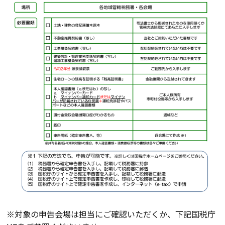
断熱・気密性能と快適性
長期優良住宅
ZEH
ラインナップ
施工実績
イベント・見学会
モデルハウス紹介
※対象の申告会場は担当にご確認いただくか、下記国税庁
お客様の声