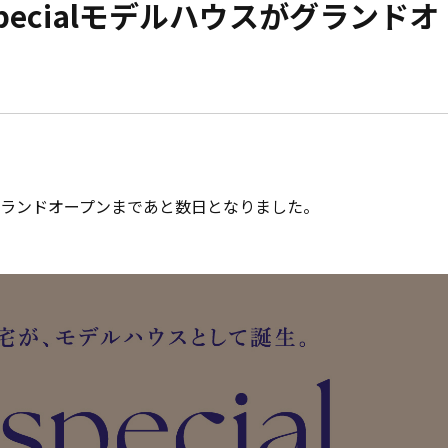
pecialモデルハウスがグランドオ
モデルハウス紹介
家づくりの資金計
お客様の声
設計・施工品質管
会社案内
検査・アフターメ
経営理念・
会社案内
家づくりのスケジ
ハウスのグランドオープンまであと数日となりました。
スタッフ紹介
KATSUMIの
取り組み
採用情報