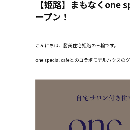
【姫路】まもなくone s
会員登録
ープン！
分譲モデルハウス
おすすめ分譲地
こんにちは、勝美住宅姫路の三輪です。
手間ひまかけた家づくり
one special cafeとのコラボモデル
KATSUMIの標準仕様 和暮-なごみ-
素材とデザイン
耐震性能+制震性能
断熱・気密性能と快適性