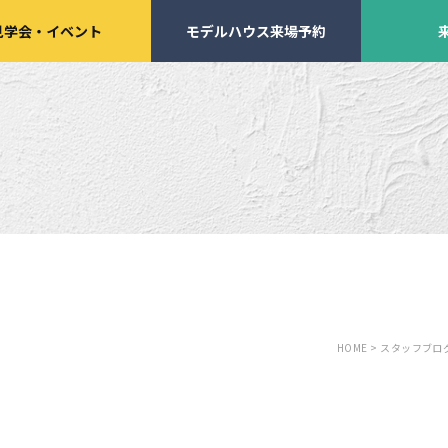
見学会
・
イベント
モデルハウス来場予約
学会・
イベント来場予約
来店予約
HOME >
スタッフブログ
施工実績
家づくりサポート
イベント・見学会
土地の上手な探し