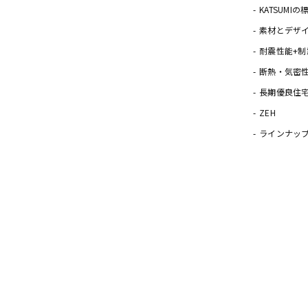
KATSUMI
素材とデザ
耐震性能+制
断熱・気密
長期優良住
ZEH
ラインナッ