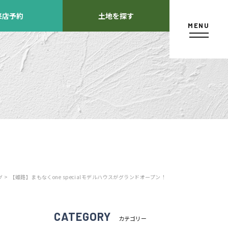
来店予約
土地を探す
MENU
カタログ請求
 >
【姫路】まもなくone specialモデルハウスがグランドオープン！
よくあるご質問
店舗紹介
方
CATEGORY
カテゴリー