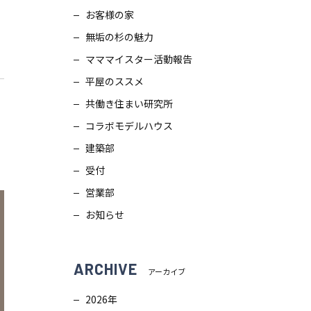
お客様の家
スタッフブログ
画
無垢の杉の魅力
ZEH普及目標
理
マママイスター活動報告
平屋のススメ
プライバシー
ポリシー
ンテナンス
共働き住まい研究所
コラボモデルハウス
ソーシャルメディアポリシー
ュール
建築部
受付
サイトマップ
営業部
お知らせ
ARCHIVE
アーカイブ
2026年