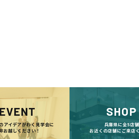
EVENT
SHOP
のアイデアがわく見学会に
兵庫県に全5店
非お越しください！
お近くの店舗にご来店