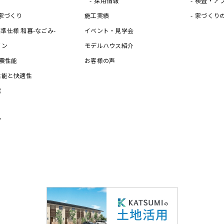
採用情報
検査・ア
家づくり
施工実績
家づくり
の標準仕様 和暮-なごみ-
イベント・見学会
イン
モデルハウス紹介
震性能
お客様の声
性能と快適性
宅
プ