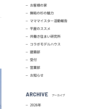
お客様の家
スタッフブログ
画
無垢の杉の魅力
ZEH普及目標
理
マママイスター活動報告
平屋のススメ
プライバシー
ポリシー
ンテナンス
共働き住まい研究所
コラボモデルハウス
ソーシャルメディアポリシー
ュール
建築部
受付
サイトマップ
営業部
お知らせ
ARCHIVE
アーカイブ
2026年