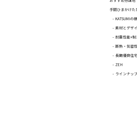
おすすめ分譲地
手間ひまかけた
KATSUMI
素材とデザ
耐震性能+制
断熱・気密
長期優良住
ZEH
ラインナッ