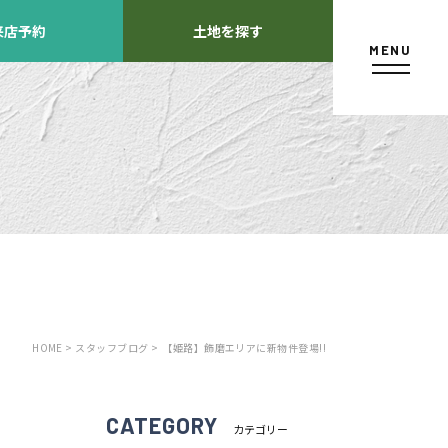
来店予約
土地を探す
MENU
カタログ請求
HOME >
スタッフブログ >
【姫路】飾磨エリアに新物件登場!!
よくあるご質問
店舗紹介
方
CATEGORY
カテゴリー