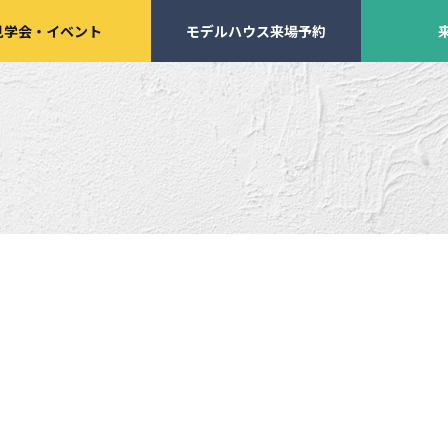
見学会
・
イベント
モデルハウス来場予約
学会・
イベント来場予約
来店予約
施工実績
家づくりサポート
イベント・見学会
土地の上手な探し