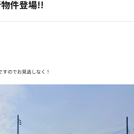
物件登場!!
モデルハウス紹介
家づくりの資金計
お客様の声
設計・施工品質管
会社案内
検査・アフターメ
経営理念・
会社案内
家づくりのスケジ
ですのでお見逃しなく！
スタッフ紹介
KATSUMIの
取り組み
採用情報