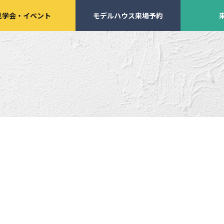
見学会
・
イベント
モデルハウス来場予約
学会・
イベント来場予約
来店予約
施工実績
家づくりサポート
イベント・見学会
土地の上手な探し