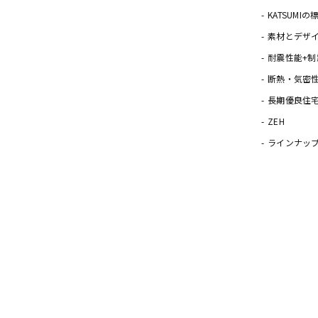
KATSUMI
素材とデザ
耐震性能+制
断熱・気密
長期優良住
ZEH
ラインナッ