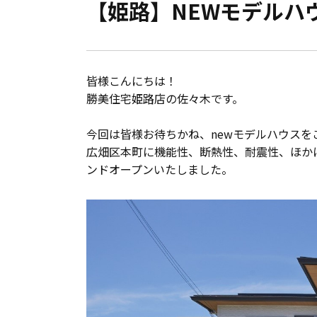
【姫路】NEWモデルハ
会員登録
分譲モデルハウス
皆様こんにちは！
おすすめ分譲地
勝美住宅姫路店の佐々木です。
今回は皆様お待ちかね、newモデルハウスを
手間ひまかけた家づくり
広畑区本町に機能性、断熱性、耐震性、ほか
ンドオープンいたしました。
KATSUMIの標準仕様 和暮-なごみ-
素材とデザイン
耐震性能+制震性能
断熱・気密性能と快適性