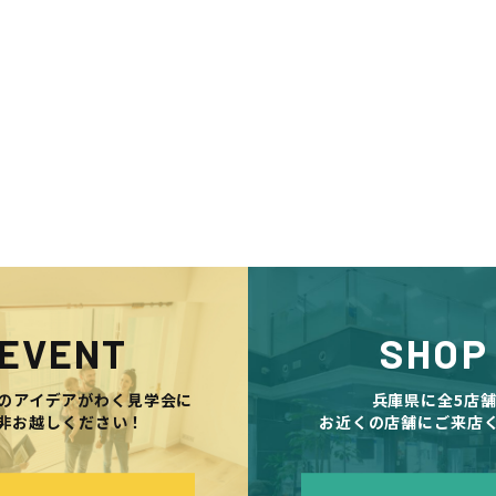
EVENT
SHOP
のアイデアがわく見学会に
兵庫県に全5店
非お越しください！
お近くの店舗にご来店