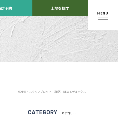
来店予約
土地を探す
MENU
カタログ請求
HOME >
スタッフブログ >
【姫路】NEWモデルハウス
よくあるご質問
店舗紹介
方
CATEGORY
カテゴリー