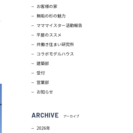
お客様の家
スタッフブログ
画
無垢の杉の魅力
ZEH普及目標
理
マママイスター活動報告
平屋のススメ
プライバシー
ポリシー
ンテナンス
共働き住まい研究所
コラボモデルハウス
ソーシャルメディアポリシー
ュール
建築部
受付
サイトマップ
営業部
お知らせ
ARCHIVE
アーカイブ
2026年