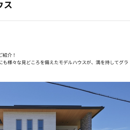
ウス
モデルハウス紹介
家づくりの資金計
お客様の声
設計・施工品質管
会社案内
検査・アフターメ
ご紹介！
経営理念・
会社案内
家づくりのスケジ
にも様々な見どころを備えたモデルハウスが、満を持してグラ
スタッフ紹介
KATSUMIの
取り組み
採用情報