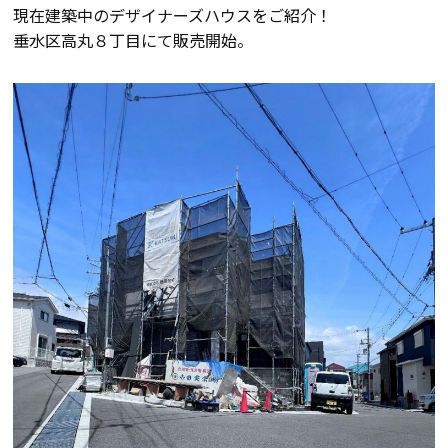
現在建築中のデザイナーズハウスをご紹介！
会員登録
垂水区高丸８丁目にて販売開始。
分譲モデルハウス
おすすめ分譲地
手間ひまかけた家づくり
KATSUMIの標準仕様 和暮-なごみ-
素材とデザイン
耐震性能+制震性能