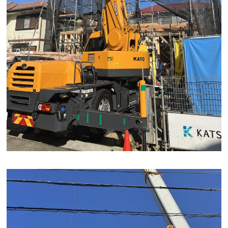
会社案内
経営理念・
スタッフ紹介
会社案内
KATSUMIの
採用情報
取り組み
家づくりサポート
土地の上手な探し方
家づくりの資金計画
設計・施工品質管理