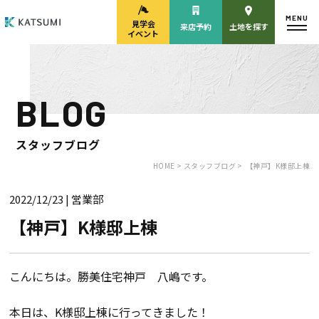
MENU
見学会
来店予約
土地を探す
イベント
BLOG
モデルハウス
見学会・
来場予約
イベント来場予約
スタッフブログ
HOME >
スタッフブログ >
【神戸】K様邸上棟
2022/12/23
| 営業部
来店予約
カタログ請求
【神戸】K様邸上棟
HOME
こんにちは。勝美住宅神戸 八嶋です。
物件検索
本日は、K様邸上棟に行ってきました！