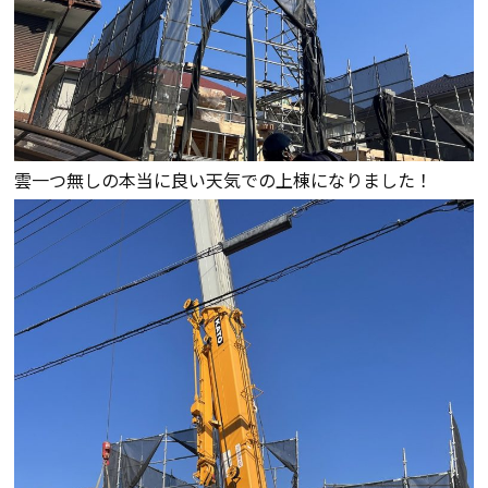
断熱・気密性能と快適性
長期優良住宅
ZEH
雲一つ無しの本当に良い天気での上棟になりました！
ラインナップ
施工実績
イベント・見学会
モデルハウス紹介
お客様の声