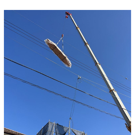
会員登録
分譲モデルハウス
おすすめ分譲地
手間ひまかけた家づくり
KATSUMIの標準仕様 和暮-なごみ-
素材とデザイン
耐震性能+制震性能