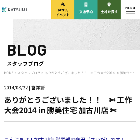
MENU
見学会
来店予約
土地を探す
イベント
BLOG
モデルハウス
見学会・
来場予約
イベント来場予約
スタッフブログ
HOME >
スタッフブログ >
ありがとうございました！！ ✄ 工作大会2014 in 勝美住宅 加古川店 ✄
2014/08/22
| 営業部
来店予約
カタログ請求
ありがとうございました！！ ✄ 工作
大会2014 in 勝美住宅 加古川店 ✄
HOME
物件検索
こんにちは！
加古川店 営業部の齋田（さいだ）
です！