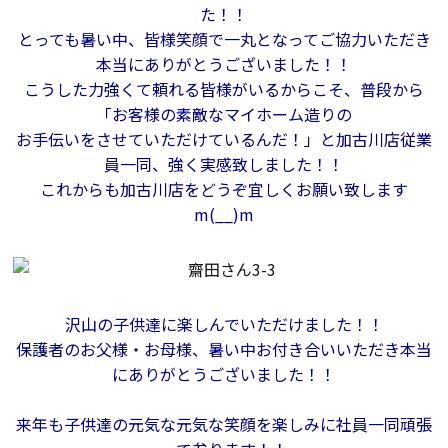
た！！
検査・アフターメンテナンス
とっても暑い中、皆様笑顔で一丸となってご協力いただき
本当にありがとうございました！！
こうした力強くて頼れる皆様がいるからこそ、普段から
家づくりのスケジュール
「お客様の素敵なマイホーム造りの
お手伝いをさせていただけているんだ！」と加古川店従業
員一同、強く実感致しました！！
よくあるご質問
店舗紹介
これからも加古川店をどうぞ宜しくお願い致します
m(__)m
スタッフブログ
ZEH普及目標
プライバシー
ソーシャルメディアポリ
ポリシー
シー
沢山の子供達に楽しんでいただけました！！
保護者のお父様・お母様、暑い中お付き合いいただき本当
サイトマップ
にありがとうございました！！
来年も子供達の元気な元気な笑顔を楽しみに社員一同頑張
MENU