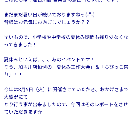
会員登録
まだまだ暑い日が続いておりますねっ(-“-)
皆様はお元気にお過ごしでしょうか？？
分譲モデルハウス
早いもので、小学校や中学校の夏休み期間も残り少なくな
ってきました！
おすすめ分譲地
夏休みといえば、、、あのイベントです！
そう、加古川店恒例の「夏休み工作大会」＆「ちびっこ祭
手間ひまかけた家づくり
り」！！
KATSUMIの標準仕様 和暮-なごみ-
今年は8月5日（火）に開催させていただき、おかげさまで
大盛況にて
素材とデザイン
とり行う事が出来ましたので、今回はそのレポートをさせ
ていただきます☆
耐震性能+制震性能