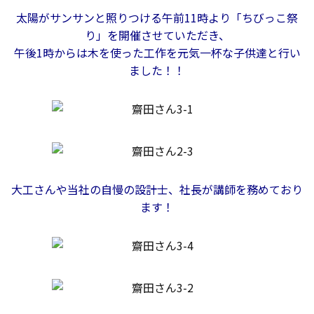
断熱・気密性能と快適性
太陽がサンサンと照りつける午前11時より「ちびっこ祭
り」を開催させていただき、
長期優良住宅
午後1時からは木を使った工作を元気一杯な子供達と行い
ました！！
ZEH
ラインナップ
施工実績
大工さんや当社の自慢の設計士、社長が講師を務めており
ます！
イベント・見学会
モデルハウス紹介
お客様の声