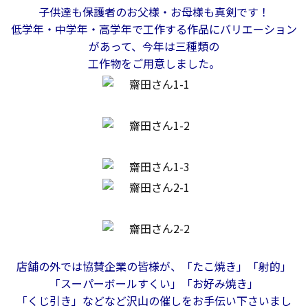
子供達も保護者のお父様・お母様も真剣です！
低学年・中学年・高学年で工作する作品にバリエーション
会社案内
があって、今年は三種類の
工作物をご用意しました。
経営理念・
スタッフ紹介
会社案内
KATSUMIの
採用情報
取り組み
家づくりサポート
土地の上手な探し方
家づくりの資金計画
店舗の外では協賛企業の皆様が、「たこ焼き」「射的」
「スーパーボールすくい」「お好み焼き」
設計・施工品質管理
「くじ引き」などなど沢山の催しをお手伝い下さいまし