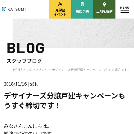
MENU
見学会
来店予約
土地を探す
イベント
BLOG
モデルハウス
見学会・
来場予約
イベント来場予約
スタッフブログ
HOME >
スタッフブログ >
デザイナーズ分譲戸建キャンペーンもうすぐ締切です！
2018/11/16
| 受付
来店予約
カタログ請求
デザイナーズ分譲戸建キャンペーンも
うすぐ締切です！
HOME
物件検索
みなさんこんにちは。
姫路店受付の
山口
です。