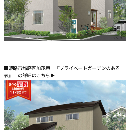
検査・アフターメンテナンス
家づくりのスケジュール
よくあるご質問
店舗紹介
■姫路市飾磨区加茂東 『プライベートガーデンのある
スタッフブログ
ZEH普及目標
家』 の詳細はこちら▶
プライバシー
ソーシャルメディアポリ
ポリシー
シー
サイトマップ
MENU