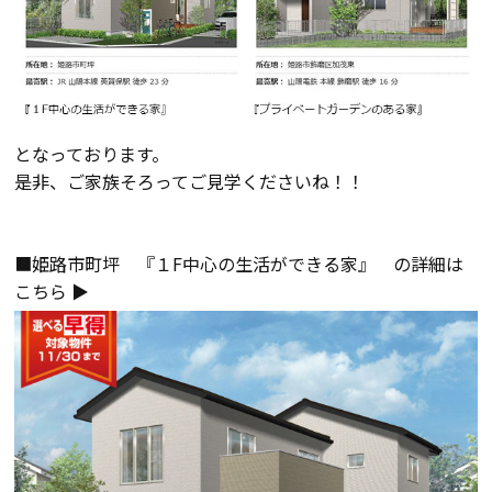
会社案内
経営理念・
スタッフ紹介
会社案内
となっております。
是非、ご家族そろってご見学くださいね！！
KATSUMIの
採用情報
取り組み
■姫路市町坪 『１F中心の生活ができる家』 の詳細は
家づくりサポート
こちら ▶
土地の上手な探し方
家づくりの資金計画
設計・施工品質管理