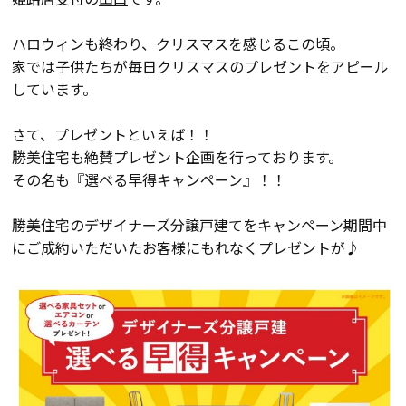
会員登録
ハロウィンも終わり、クリスマスを感じるこの頃。
家では子供たちが毎日クリスマスのプレゼントをアピール
しています。
分譲モデルハウス
さて、プレゼントといえば！！
おすすめ分譲地
勝美住宅も絶賛プレゼント企画を行っております。
その名も『選べる早得キャンペーン』！！
手間ひまかけた家づくり
勝美住宅のデザイナーズ分譲戸建てをキャンペーン期間中
にご成約いただいたお客様にもれなくプレゼントが♪
KATSUMIの標準仕様 和暮-なごみ-
素材とデザイン
耐震性能+制震性能