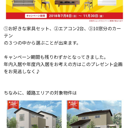
断熱・気密性能と快適性
長期優良住宅
①お好きな家具セット、②エアコン2台、③10窓分のカー
ZEH
テン
の３つの中から選ぶことが出来ます。
ラインナップ
キャンペーン期間も残りわずかとなってきました。
年内入居や年度内入居をお考えの方はこのプレゼント企画
をお見逃しなく♪
施工実績
イベント・見学会
ちなみに、姫路エリアの対象物件は
モデルハウス紹介
お客様の声