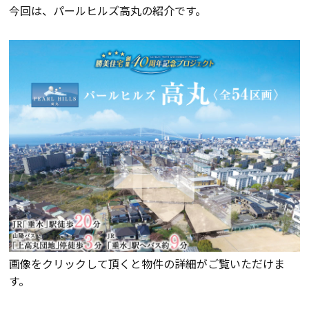
今回は、パールヒルズ高丸の紹介です。
会員登録
分譲モデルハウス
おすすめ分譲地
手間ひまかけた家づくり
KATSUMIの標準仕様 和暮-なごみ-
素材とデザイン
画像をクリックして頂くと物件の詳細がご覧いただけま
耐震性能+制震性能
す。