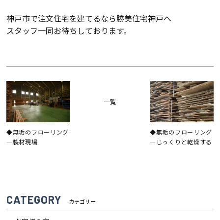
神戸市で注文住宅を建てるなら勝美住宅神戸へ
スタッフ一同お待ちしております。
会社案内
経営理念・
スタッフ紹介
会社案内
KATSUMIの
採用情報
取り組み
一覧
家づくりサポート
◆無垢のフローリング
◆無垢のフローリング
―製材現場
―じっくりと乾燥する
土地の上手な探し方
家づくりの資金計画
CATEGORY
カテゴリー
設計・施工品質管理