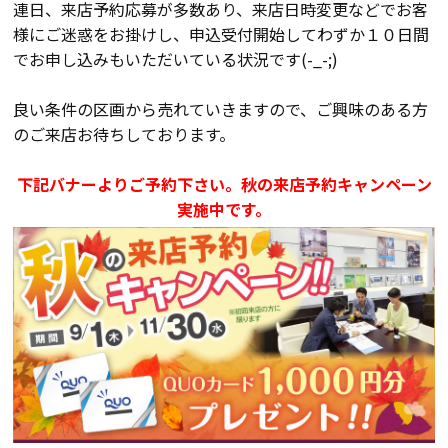
断熱・気密性能と快適性
連日、来店予約応募が多数あり、来店日時変更などでお客
様にご迷惑をお掛けし、申込受付開始してわずか１０日間
でお申し込みもいただいている状況です(-_-;)
長期優良住宅
良い条件の区画から売れていきますので、ご興味のある方
ZEH
のご来店お待ちしております。
ラインナップ
下記バナーよりご予約下さい。秋の来店予約キャンペーン
実施中です。
施工実績
イベント・見学会
モデルハウス紹介
お客様の声