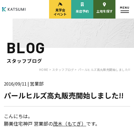
MENU
見学会
来店予約
土地を探す
イベント
BLOG
モデルハウス
見学会・
来場予約
イベント来場予約
スタッフブログ
HOME >
スタッフブログ >
パールヒルズ高丸販売開始しました!!
2016/09/11
| 営業部
来店予約
カタログ請求
パールヒルズ高丸販売開始しました!!
HOME
こんにちは。
勝美住宅神戸 営業部の
茂木（もてぎ）
です。
物件検索