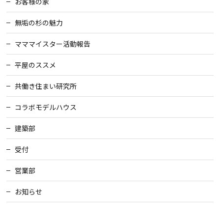
お客様の家
検査・アフターメンテナンス
無垢の杉の魅力
マママイスター活動報告
家づくりのスケジュール
平屋のススメ
よくあるご質問
店舗紹介
共働き住まい研究所
コラボモデルハウス
スタッフブログ
ZEH普及目標
建築部
プライバシー
ソーシャルメディアポリ
受付
ポリシー
シー
営業部
サイトマップ
お知らせ
MENU