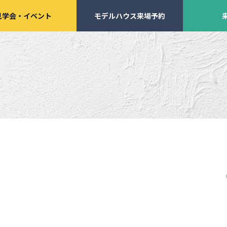
見学会
・
イベント
モデルハウス来場予約
学会・
イベント来場予約
来店予約
施工実績
家づくりサポート
イベント・見学会
土地の上手な探し