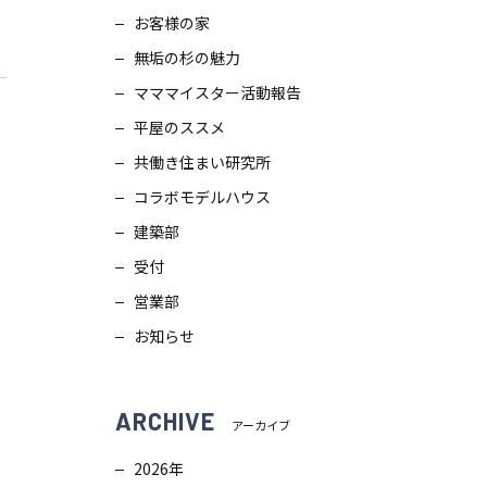
お客様の家
スタッフブログ
画
無垢の杉の魅力
ZEH普及目標
理
マママイスター活動報告
平屋のススメ
プライバシー
ポリシー
ンテナンス
共働き住まい研究所
コラボモデルハウス
ソーシャルメディアポリシー
ュール
建築部
受付
サイトマップ
営業部
お知らせ
ARCHIVE
アーカイブ
2026年