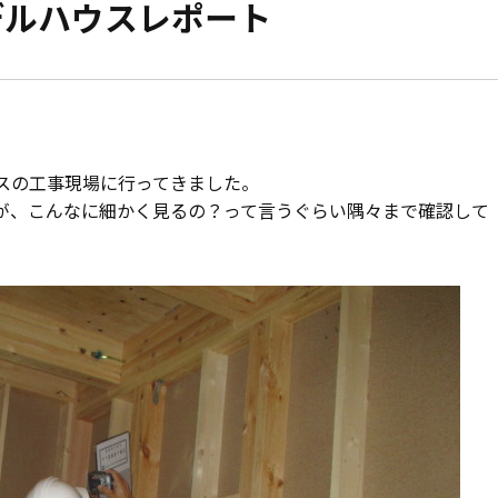
デルハウスレポート
モデルハウス紹介
家づくりの資金計
お客様の声
設計・施工品質管
会社案内
検査・アフターメ
スの工事現場に行ってきました。
が、こんなに細かく見るの？って言うぐらい隅々まで確認して
経営理念・
会社案内
家づくりのスケジ
スタッフ紹介
KATSUMIの
取り組み
採用情報