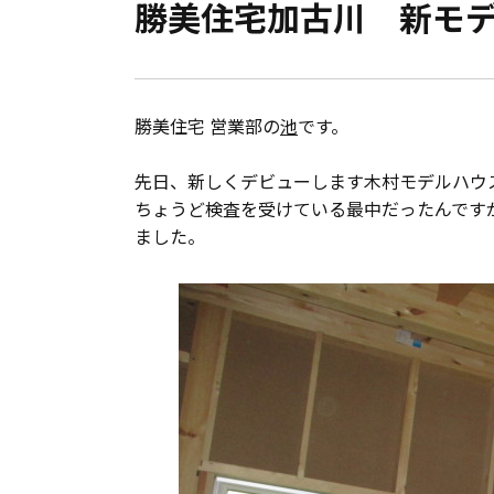
勝美住宅加古川 新モ
会員登録
分譲モデルハウス
勝美住宅 営業部の
池
です。
おすすめ分譲地
先日、新しくデビューします木村モデルハウ
ちょうど検査を受けている最中だったんです
手間ひまかけた家づくり
ました。
KATSUMIの標準仕様 和暮-なごみ-
素材とデザイン
耐震性能+制震性能
断熱・気密性能と快適性