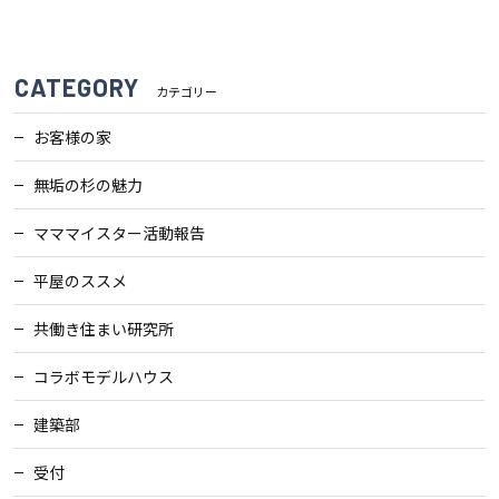
会社案内
CATEGORY
カテゴリー
経営理念・
スタッフ紹介
お客様の家
会社案内
KATSUMIの
無垢の杉の魅力
採用情報
取り組み
マママイスター活動報告
平屋のススメ
家づくりサポート
共働き住まい研究所
土地の上手な探し方
コラボモデルハウス
家づくりの資金計画
建築部
設計・施工品質管理
受付