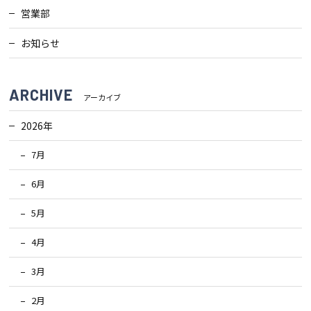
営業部
検査・アフターメンテナンス
お知らせ
家づくりのスケジュール
ARCHIVE
アーカイブ
よくあるご質問
店舗紹介
2026年
7月
スタッフブログ
ZEH普及目標
6月
プライバシー
ソーシャルメディアポリ
5月
ポリシー
シー
4月
サイトマップ
3月
2月
MENU