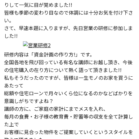
りして一気に目が覚めました!!
会員登録
皆様も季節の変わり目なので体調には十分お気を付け下さ
い。
さて、早速本題に入りますが、先日営業の研修に参加しま
分譲モデルハウス
した!!
おすすめ分譲地
研修内容は「資金計画の作り方!」です。
全国各地を飛び回っている有名な講師にお越し頂き、今後
の住宅購入の在り方について熱く語って頂きました!!
手間ひまかけた家づくり
私もそうだったのですが、皆様は一生モノのお家を買うに
あたって
KATSUMIの標準仕様 和暮-なごみ-
総額や住宅ローンで月々いくら位になるのかなどばかりを
意識しがちですよね？
素材とデザイン
講師の方に、ご家庭の家計にまでメスを入れ、
毎月の食費・お子様の教育費・貯蓄等の収支を全て計算し
耐震性能+制震性能
た上で
お客様に見合った物件をご提案していくというスタイルを