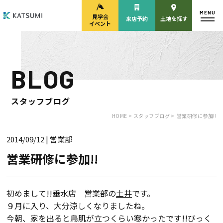
MENU
見学会
来店予約
土地を探す
イベント
BLOG
モデルハウス
見学会・
来場予約
イベント来場予約
スタッフブログ
HOME >
スタッフブログ >
営業研修に参加!!
2014/09/12
| 営業部
来店予約
カタログ請求
営業研修に参加!!
HOME
初めまして!!垂水店 営業部の
土井
です。
９月に入り、大分涼しくなりましたね。
物件検索
今朝、家を出ると鳥肌が立つくらい寒かったです!!びっく