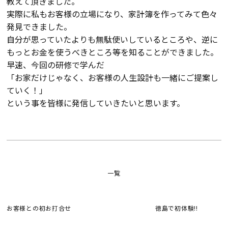
教えて頂きました。
断熱・気密性能と快適性
実際に私もお客様の立場になり、家計簿を作ってみて色々
発見できました。
長期優良住宅
自分が思っていたよりも無駄使いしているところや、逆に
もっとお金を使うべきところ等を知ることができました。
ZEH
早速、今回の研修で学んだ
「お家だけじゃなく、お客様の人生設計も一緒にご提案し
ラインナップ
ていく！」
という事を皆様に発信していきたいと思います。
施工実績
イベント・見学会
一覧
モデルハウス紹介
お客様との初お打合せ
徳島で初体験!!
お客様の声