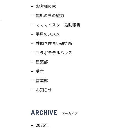
お客様の家
スタッフブログ
画
無垢の杉の魅力
ZEH普及目標
理
マママイスター活動報告
平屋のススメ
プライバシー
ポリシー
ンテナンス
共働き住まい研究所
コラボモデルハウス
ソーシャルメディアポリシー
ュール
建築部
受付
サイトマップ
営業部
お知らせ
ARCHIVE
アーカイブ
2026年