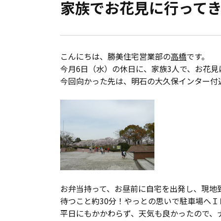
家族でお花見に行って
会員登録
分譲モデルハウス
こんにちは、勝美住宅営業部の
高橋
です。
おすすめ分譲地
今月6日（水）の休日に、家族3人で、お花見
今回向かった先は、明石の大久保インター付
手間ひまかけた家づくり
KATSUMIの標準仕様 和暮-なごみ-
素材とデザイン
耐震性能+制震性能
お弁当持って、お昼前に自宅を出発し、現地
待つこと約30分！やっとの思いで駐車場へＩ
断熱・気密性能と快適性
平日にもかかわらず、天気も良かったので、