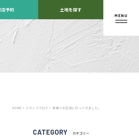
来店予約
土地を探す
MENU
カタログ請求
HOME >
スタッフブログ >
家族でお花見に行ってきました。
よくあるご質問
店舗紹介
方
CATEGORY
カテゴリー