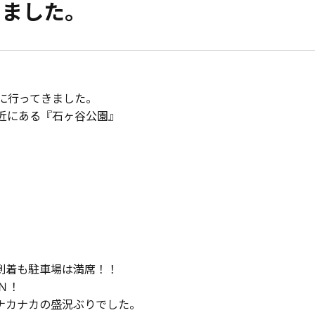
きました。
モデルハウス紹介
家づくりの資金計
お客様の声
設計・施工品質管
会社案内
に行ってきました。
検査・アフターメ
近にある『石ヶ谷公園』
経営理念・
会社案内
家づくりのスケジ
スタッフ紹介
KATSUMIの
取り組み
採用情報
到着も駐車場は満席！！
Ｎ！
ナカナカの盛況ぶりでした。