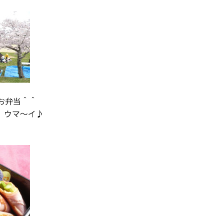
お弁当＾＾
 ウマ～イ♪