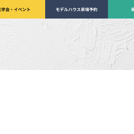
見学会
・
イベント
モデルハウス来場予約
学会・
イベント来場予約
来店予約
施工実績
家づくりサポート
イベント・見学会
土地の上手な探し