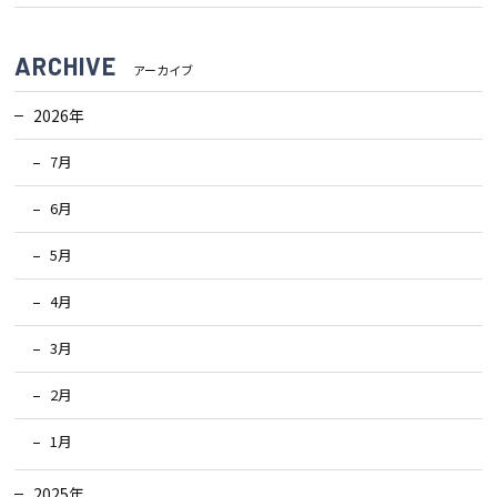
検査・アフターメンテナンス
ARCHIVE
アーカイブ
家づくりのスケジュール
2026年
7月
よくあるご質問
店舗紹介
6月
5月
スタッフブログ
ZEH普及目標
4月
プライバシー
ソーシャルメディアポリ
ポリシー
シー
3月
2月
サイトマップ
1月
MENU
2025年