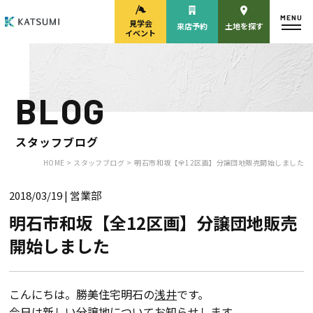
MENU
見学会
来店予約
土地を探す
イベント
BLOG
モデルハウス
見学会・
来場予約
イベント来場予約
スタッフブログ
HOME >
スタッフブログ >
明石市和坂【全12区画】分譲団地販売開始しました
2018/03/19
| 営業部
来店予約
カタログ請求
明石市和坂【全12区画】分譲団地販売
開始しました
HOME
物件検索
こんにちは。勝美住宅明石の
浅井
です。
今日は新しい分譲地についてお知らせします。