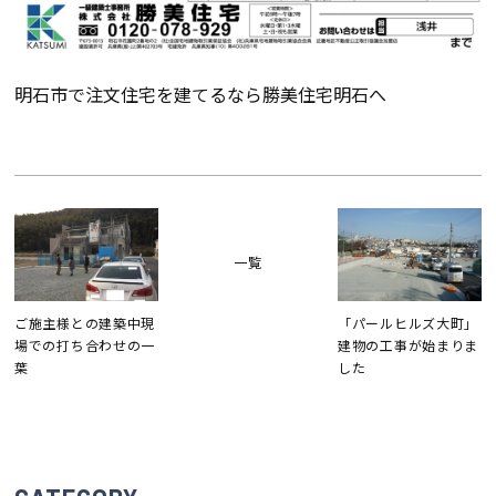
断熱・気密性能と快適性
長期優良住宅
明石市で注文住宅を建てるなら勝美住宅明石へ
ZEH
ラインナップ
一覧
施工実績
ご施主様との建築中現
「パールヒルズ大町」
場での打ち合わせの一
建物の工事が始まりま
イベント・見学会
葉
した
モデルハウス紹介
お客様の声