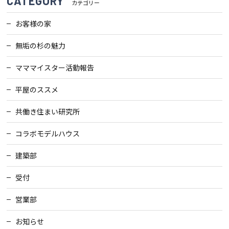
CATEGORY
カテゴリー
お客様の家
会社案内
無垢の杉の魅力
経営理念・
スタッフ紹介
会社案内
マママイスター活動報告
KATSUMIの
平屋のススメ
採用情報
取り組み
共働き住まい研究所
家づくりサポート
コラボモデルハウス
建築部
土地の上手な探し方
受付
家づくりの資金計画
営業部
設計・施工品質管理
お知らせ