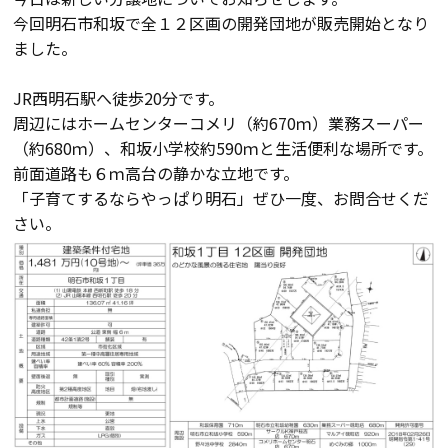
今回明石市和坂で全１２区画の開発団地が販売開始となり
会員登録
ました。
JR西明石駅へ徒歩20分です。
分譲モデルハウス
周辺にはホームセンターコメリ（約670ｍ）業務スーパー
（約680ｍ）、和坂小学校約590ｍと生活便利な場所です。
おすすめ分譲地
前面道路も６ｍ高台の静かな立地です。
「子育てするならやっぱり明石」ぜひ一度、お問合せくだ
さい。
手間ひまかけた家づくり
KATSUMIの標準仕様 和暮-なごみ-
素材とデザイン
耐震性能+制震性能