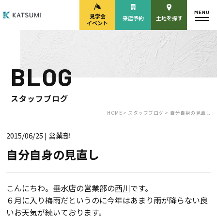
MENU
見学会
来店予約
土地を探す
イベント
BLOG
モデルハウス
見学会・
来場予約
イベント来場予約
スタッフブログ
HOME >
スタッフブログ >
自分自身の見直し
2015/06/25
| 営業部
来店予約
カタログ請求
自分自身の見直し
HOME
こんにちわ。垂水店の営業部の
西川
です。
６月に入り梅雨だというのに今年はあまり雨が降らない良
物件検索
いお天気が続いております。