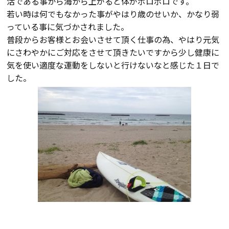
活である事から海から上がると体がボロボロです。
断熱・気密性能と快適性
若い時は何でもなかった事がやはり歳のせいか、かなり弱
っている事に気づかされました。
長期優良住宅
普段からお客様とお会いさせて頂く仕事の為、やはり元気
にさわやかにご対応をさせて頂きたいですから少し健康に
ZEH
気を使い適度な運動をしないと行けないなと感じた１日で
した。
ラインナップ
施工実績
イベント・見学会
モデルハウス紹介
お客様の声