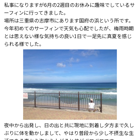
私事になりますが6月の2週目のお休みに趣味でしているサ
会員登録
ーフィンに行ってきました。
場所は三重県の志摩市にあります国府の浜という所です。
今年初めてのサーフィンで天気も心配でしたが、梅雨時期
分譲モデルハウス
とは思えない様な気持ちの良い1日で一足先に真夏を感じ
られる様でした。
おすすめ分譲地
手間ひまかけた家づくり
KATSUMIの標準仕様 和暮-なごみ-
素材とデザイン
耐震性能+制震性能
夜中から出発し、日の出と共に現地に到着し夕方まで久し
ぶりに体を動かしまして、やはり普段から少し不摂生な生