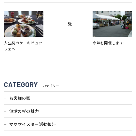
会社案内
一覧
経営理念・
スタッフ紹介
会社案内
人生初のケーキビュッ
今年も開催します!!
フェへ
KATSUMIの
採用情報
取り組み
家づくりサポート
CATEGORY
カテゴリー
土地の上手な探し方
お客様の家
無垢の杉の魅力
家づくりの資金計画
マママイスター活動報告
設計・施工品質管理