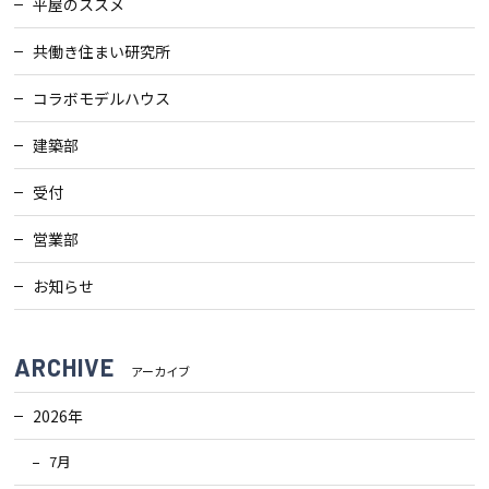
平屋のススメ
検査・アフターメンテナンス
共働き住まい研究所
家づくりのスケジュール
コラボモデルハウス
建築部
よくあるご質問
店舗紹介
受付
営業部
スタッフブログ
ZEH普及目標
お知らせ
プライバシー
ソーシャルメディアポリ
ポリシー
シー
ARCHIVE
アーカイブ
サイトマップ
2026年
7月
MENU