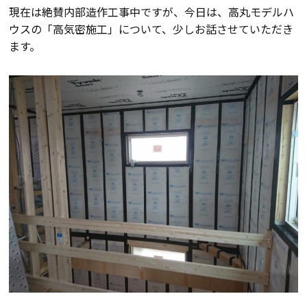
断熱・気密性能と快適性
現在は絶賛内部造作工事中ですが、今日は、高丸モデルハ
ウスの「高気密施工」について、少しお話させていただき
長期優良住宅
ます。
ZEH
ラインナップ
施工実績
イベント・見学会
モデルハウス紹介
お客様の声