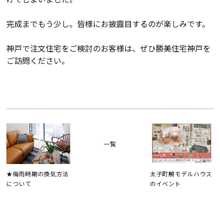
検査・アフターメンテナンス
完成までもう少し。皆様にお披露目するのが楽しみです。
家づくりのスケジュール
神戸で注文住宅をご検討のお客様は、ぜひ勝美住宅神戸を
ご訪問ください。
よくあるご質問
店舗紹介
スタッフブログ
ZEH普及目標
プライバシー
ソーシャルメディアポリ
一覧
ポリシー
シー
★梅雨時期の換気方法
太子町鵤モデルハウス
サイトマップ
について
のイベント
MENU