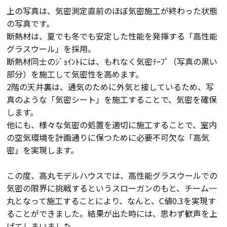
上の写真は、気密測定直前のほぼ気密施工が終わった状態
の写真です。
会社案内
断熱材は、夏でも冬でも安定した性能を発揮する「高性能
グラスウール」を採用。
経営理念・
断熱材同士のｼﾞｮｲﾝﾄには、もれなく気密ﾃｰﾌﾟ（写真の黒い
スタッフ紹介
会社案内
部分）を施工して気密性を高めます。
KATSUMIの
2階の天井裏は、通気のために外気と接しているため、写
採用情報
取り組み
真のような「気密シート」を施工することで、気密を確保
します。
他にも、様々な気密の処置を適切に施工することで、室内
家づくりサポート
の空気環境を計画通りに保つために必要不可欠な「高気
密」を実現します。
土地の上手な探し方
この度、高丸モデルハウスでは、高性能グラスウールでの
家づくりの資金計画
気密の限界に挑戦するというスローガンのもと、チーム一
丸となって施工することにより、なんと、C値0.3を実現す
ることができました。結果が出た時には、思わず歓声を上
設計・施工品質管理
げてしまいました。