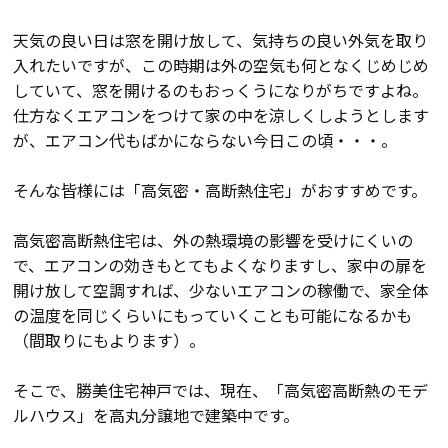
会員登録
天気の良い日は窓を開け放して、気持ちの良い外気を取り
入れたいですが、この時期は外の空気も何となくじめじめ
していて、窓を開けるのもおっくうになりがちですよね。
分譲モデルハウス
仕方なくエアコンをつけて家の中を涼しくしようとします
が、エアコン代もばかにならない今日この頃・・・。
おすすめ分譲地
そんな皆様には「高気密・高断熱住宅」がおすすめです。
手間ひまかけた家づくり
高気密高断熱住宅は、外の熱環境の影響を受けにくいの
で、エアコンの効きもとてもよくなりますし、家中の扉を
KATSUMIの標準仕様 和暮-なごみ-
開け放して空調すれば、少ないエアコンの稼働で、家全体
の温度を同じくらいにもっていくことも可能になるかも
素材とデザイン
（間取りにもよります）。
そこで、勝美住宅神戸では、現在、「高気密高断熱のモデ
耐震性能+制震性能
ルハウス」を高丸分譲地で建築中です。