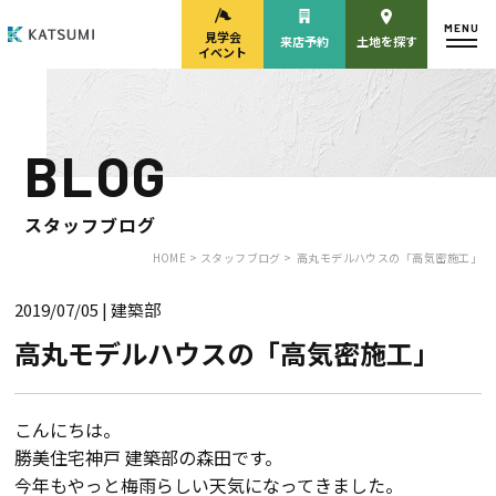
MENU
見学会
来店予約
土地を探す
イベント
BLOG
モデルハウス
見学会・
来場予約
イベント来場予約
スタッフブログ
HOME >
スタッフブログ >
高丸モデルハウスの「高気密施工」
2019/07/05
| 建築部
来店予約
カタログ請求
高丸モデルハウスの「高気密施工」
HOME
こんにちは。
勝美住宅神戸 建築部の森田です。
物件検索
今年もやっと梅雨らしい天気になってきました。