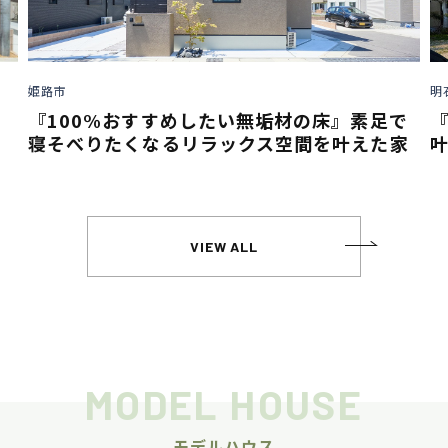
明石市
垢材の床』素足で
『インスタグラム』活用で理想
ス空間を叶えた家
叶える
VIEW ALL
MODEL HOUSE
モデルハウス