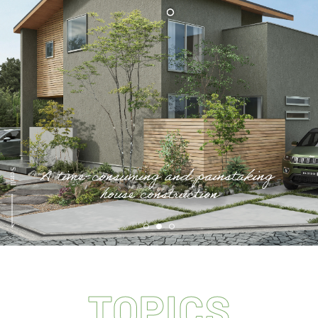
会員登録
分譲モデルハウス
おすすめ分譲地
手間ひまかけた家づくり
KATSUMIの標準仕様 和暮-なごみ-
素材とデザイン
耐震性能+制震性能
TOPICS