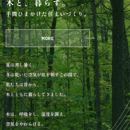
木と、暮らす。
検査・アフターメンテナンス
手間ひまかけた住まいづくり。
家づくりのスケジュール
MORE
よくあるご質問
店舗紹介
夏は蒸し暑く、
スタッフブログ
ZEH普及目標
冬は乾いた空気が肌を刺すこの国で、
プライバシー
ソーシャルメディアポリ
私たちは昔から、
ポリシー
シー
木とともに暮らしてきました。
サイトマップ
木は、呼吸をし、湿度を調え、
空気をやわらげる。
MENU