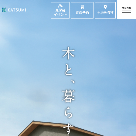
MENU
見学会
来店予約
土地を探す
イベント
モデルハウス
見学会・
来場予約
イベント来場予約
来店予約
カタログ請求
HOME
物件検索