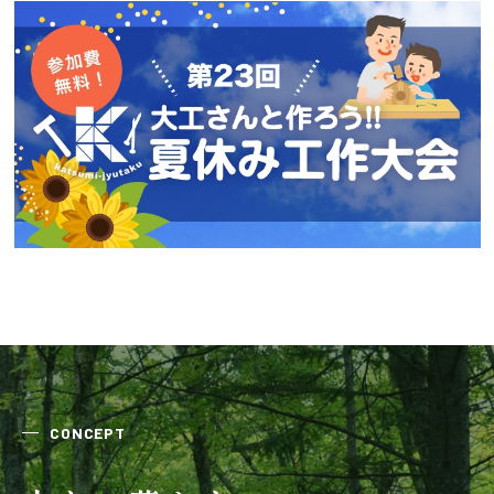
会社案内
経営理念・
スタッフ紹介
会社案内
KATSUMIの
採用情報
取り組み
家づくりサポート
土地の上手な探し方
家づくりの資金計画
CONCEPT
設計・施工品質管理