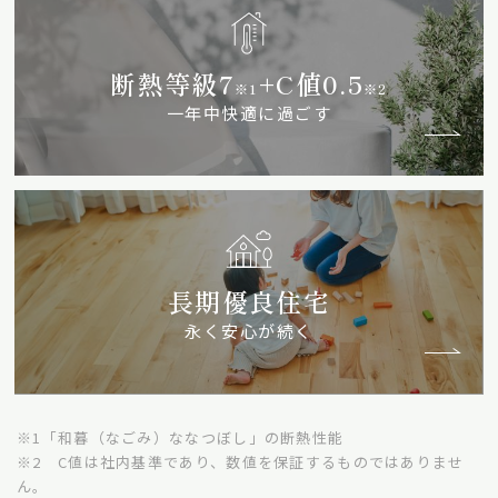
断熱等級7
+C値0.5
※1
※2
一年中快適に過ごす
長期優良住宅
永く安心が続く
※1「和暮（なごみ）ななつぼし」の断熱性能
※2 C値は社内基準であり、数値を保証するものではありませ
ん。