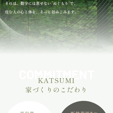
それは、数字には表せない“ぬくもり”で、
住む人の心と体を、そっと包みこみます。
COMMITMENT
KATSUMI
家づくりのこだわり