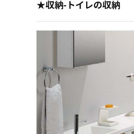
★収納-トイレの収納
会員登録
分譲モデルハウス
おすすめ分譲地
手間ひまかけた家づくり
KATSUMIの標準仕様 和暮-なごみ-
素材とデザイン
耐震性能+制震性能
断熱・気密性能と快適性