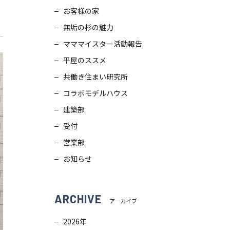
お客様の家
スタッフブログ
画
無垢の杉の魅力
ZEH普及目標
理
マママイスター活動報告
平屋のススメ
プライバシー
ポリシー
ンテナンス
共働き住まい研究所
コラボモデルハウス
ソーシャルメディアポリシー
ュール
建築部
受付
サイトマップ
営業部
お知らせ
ARCHIVE
アーカイブ
2026年