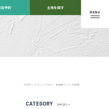
来店予約
土地を探す
MENU
カタログ請求
HOME >
スタッフブログ >
★収納-トイレの収納
よくあるご質問
店舗紹介
方
CATEGORY
カテゴリー