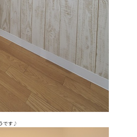
うです
♪