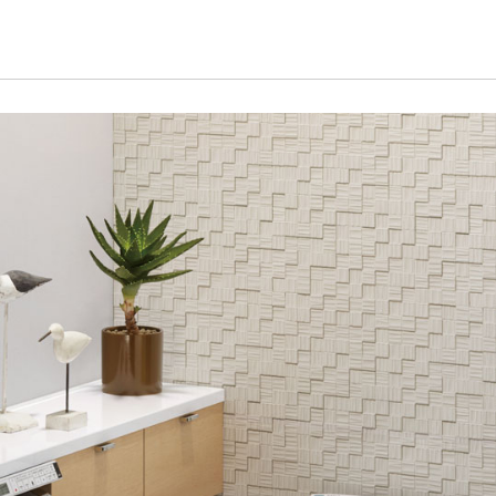
モデルハウス紹介
家づくりの資金計
お客様の声
設計・施工品質管
会社案内
検査・アフターメ
経営理念・
会社案内
家づくりのスケジ
スタッフ紹介
KATSUMIの
取り組み
採用情報