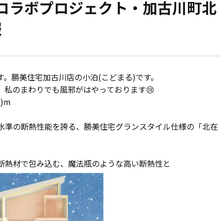
とのコラボプロジェクト・加古川町北
モデルハウス紹介
家づくりの資金計
報
お客様の声
設計・施工品質管
会社案内
検査・アフターメ
。勝美住宅加古川店の小泊(こどまる)です。
、私のまわりでも風邪がはやっております😢
経営理念・
会社案内
家づくりのスケジ
)m
水準の断熱性能を誇る、勝美住宅グランスタイル仕様の「北在
スタッフ紹介
KATSUMIの
取り組み
断熱材で包み込む、魔法瓶のような高い断熱性と
採用情報