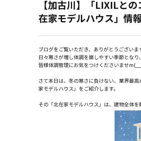
【加古川】「LIXIL
会員登録
在家モデルハウス」情
分譲モデルハウス
おすすめ分譲地
ブログをご覧いただき、ありがとうございます
日々寒さが増し体調を崩しやすい季節となり
手間ひまかけた家づくり
皆様体調管理にお気をつけくださいませm(__
さて本日は、冬の寒さに負けない、業界最高
KATSUMIの標準仕様 和暮-なごみ-
家モデルハウス」をご紹介します。
素材とデザイン
その「北在家モデルハウス」は、建物全体を
耐震性能+制震性能
断熱・気密性能と快適性