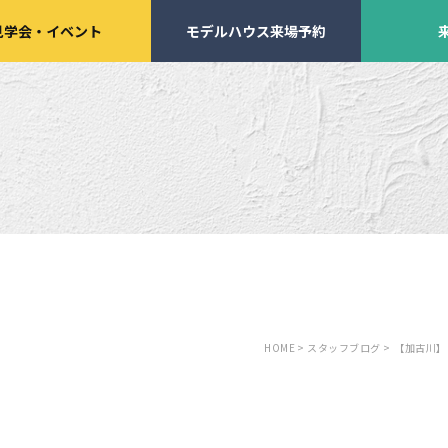
見学会
・
イベント
モデルハウス来場予約
学会・
イベント来場予約
来店予約
HOME >
スタッフブログ >
【加古川】
施工実績
家づくりサポート
イベント・見学会
土地の上手な探し