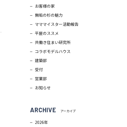
お客様の家
スタッフブログ
画
無垢の杉の魅力
ZEH普及目標
理
マママイスター活動報告
平屋のススメ
プライバシー
ポリシー
ンテナンス
共働き住まい研究所
コラボモデルハウス
ソーシャルメディアポリシー
ュール
建築部
受付
サイトマップ
営業部
お知らせ
ARCHIVE
アーカイブ
2026年