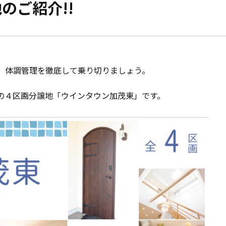
のご紹介!!
モデルハウス紹介
家づくりの資金計
お客様の声
設計・施工品質管
会社案内
、体調管理を徹底して乗り切りましょう。
検査・アフターメ
の４区画分譲地「ウインタウン加茂東」です。
経営理念・
会社案内
家づくりのスケジ
スタッフ紹介
KATSUMIの
取り組み
採用情報