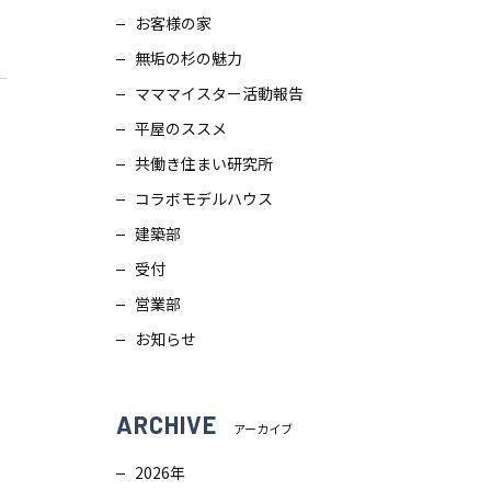
お客様の家
スタッフブログ
画
無垢の杉の魅力
ZEH普及目標
理
マママイスター活動報告
平屋のススメ
プライバシー
ポリシー
ンテナンス
共働き住まい研究所
コラボモデルハウス
ソーシャルメディアポリシー
ュール
建築部
受付
サイトマップ
営業部
お知らせ
ARCHIVE
アーカイブ
2026年