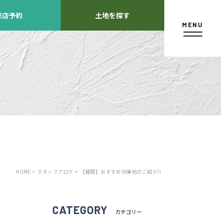
来店予約
土地を探す
MENU
カタログ請求
HOME >
スタッフブログ >
【姫路】おすすめ分譲地のご紹介!!
よくあるご質問
店舗紹介
方
CATEGORY
カテゴリー