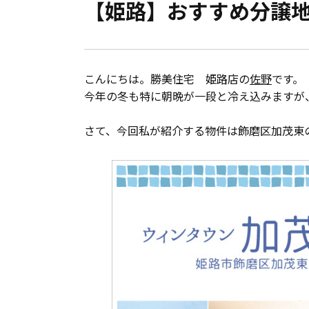
【姫路】おすすめ分譲地
会員登録
分譲モデルハウス
こんにちは。勝美住宅 姫路店の
佐野
です。
おすすめ分譲地
今年の冬も特に朝晩が一段と冷え込みますが
さて、今回私が紹介する物件は飾磨区加茂東
手間ひまかけた家づくり
KATSUMIの標準仕様 和暮-なごみ-
素材とデザイン
耐震性能+制震性能
断熱・気密性能と快適性