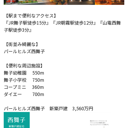
検査・アフターメンテナンス
【駅まで便利なアクセス】
『JR舞子駅徒歩15分』『JR朝霧駅徒歩12分』『山電西舞
家づくりのスケジュール
子駅徒歩3分』
【街並み綺麗な】
よくあるご質問
店舗紹介
パールヒルズ西舞子
【便利な周辺施設】
スタッフブログ
ZEH普及目標
舞子幼稚園 550m
舞子小学校 750m
プライバシー
ソーシャルメディアポリ
コープミニ 360m
ポリシー
シー
ダイエー 700m
サイトマップ
パールヒルズ西舞子 新築戸建 3,560万円
MENU