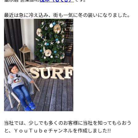
会員登録
最近は急に冷え込み、街も一気に冬の装いになりました。
分譲モデルハウス
おすすめ分譲地
手間ひまかけた家づくり
KATSUMIの標準仕様 和暮-なごみ-
素材とデザイン
耐震性能+制震性能
当社では、少しでも多くのお客様に当社を知ってもらおう
と、ＹｏｕＴｕｂｅチャンネルを作成しました!!