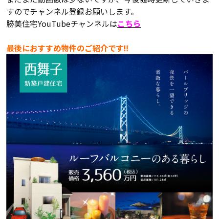
すのでチャンネル登録お願いします。
勝美住宅YouTubeチャンネルは
こちら
会社案内
最後におすすめ物件のご紹介です!!
経営理念・
スタッフ紹介
会社案内
KATSUMIの
採用情報
取り組み
家づくりサポート
土地の上手な探し方
家づくりの資金計画
設計・施工品質管理