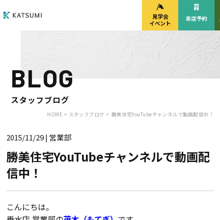
見学会
来店予約
イベント
BLOG
モデルハウス
見学会・
来場予約
イベント来場予約
スタッフブログ
HOME >
スタッフブログ >
勝美住宅YouTubeチャンネルで動画配信中！
2015/11/29
| 営業部
来店予約
カタログ請求
勝美住宅YouTubeチャンネルで動画配
信中！
HOME
物件検索
こんにちは。
垂水店 営業部の
茂木（もてぎ）
です。