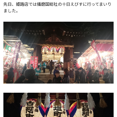
先日、姫路店では播磨国総社の十日えびすに行ってまいり
会員登録
ました。
分譲モデルハウス
おすすめ分譲地
手間ひまかけた家づくり
KATSUMIの標準仕様 和暮-なごみ-
素材とデザイン
耐震性能+制震性能