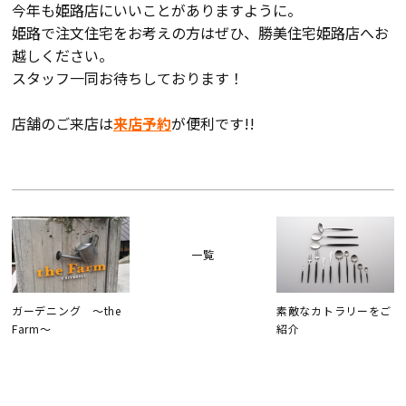
今年も姫路店にいいことがありますように。
検査・アフターメンテナンス
姫路で注文住宅をお考えの方はぜひ、勝美住宅姫路店へお
越しください。
スタッフ一同お待ちしております！
家づくりのスケジュール
店舗のご来店は
来店予約
が便利です!!
よくあるご質問
店舗紹介
スタッフブログ
ZEH普及目標
一覧
プライバシー
ソーシャルメディアポリ
ポリシー
シー
ガーデニング ～the
素敵なカトラリーをご
サイトマップ
Farm～
紹介
MENU