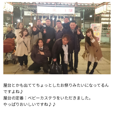
会社案内
経営理念・
スタッフ紹介
会社案内
KATSUMIの
採用情報
取り組み
家づくりサポート
土地の上手な探し方
屋台とかも出ててちょっとしたお祭りみたいになってるん
ですよね♪
家づくりの資金計画
屋台の定番：ベビーカステラをいただきました。
やっぱりおいしいですね♪♪
設計・施工品質管理