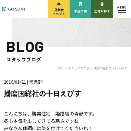
MENU
見学会
来店予約
土地を探す
イベント
BLOG
モデルハウス
見学会・
来場予約
イベント来場予約
スタッフブログ
HOME >
スタッフブログ >
播磨国総社の十日えびす
2016/01/21
| 営業部
来店予約
カタログ請求
播磨国総社の十日えびす
HOME
こんにちは、勝美住宅 姫路店の
青野
です。
冬も本気を出してきてる寒さですねー。
物件検索
みなさん体調には気を付けてくださいね！！