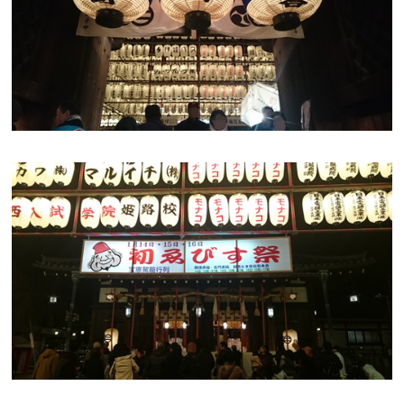
断熱・気密性能と快適性
長期優良住宅
ZEH
ラインナップ
施工実績
イベント・見学会
モデルハウス紹介
お客様の声