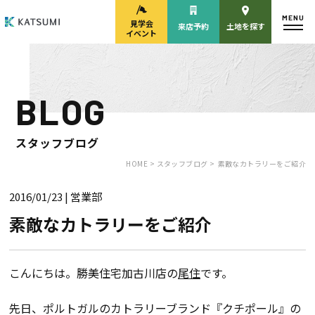
MENU
見学会
来店予約
土地を探す
イベント
BLOG
モデルハウス
見学会・
来場予約
イベント来場予約
スタッフブログ
HOME >
スタッフブログ >
素敵なカトラリーをご紹介
2016/01/23
| 営業部
来店予約
カタログ請求
素敵なカトラリーをご紹介
HOME
こんにちは。勝美住宅加古川店の
尾住
です。
物件検索
先日、ポルトガルのカトラリーブランド『クチポール』の