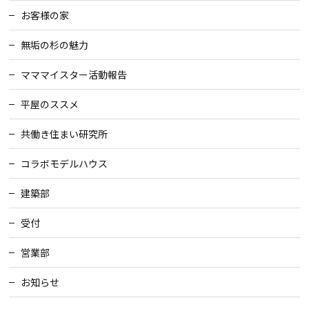
お客様の家
会社案内
無垢の杉の魅力
マママイスター活動報告
経営理念・
スタッフ紹介
会社案内
平屋のススメ
KATSUMIの
採用情報
取り組み
共働き住まい研究所
コラボモデルハウス
家づくりサポート
建築部
土地の上手な探し方
受付
家づくりの資金計画
営業部
お知らせ
設計・施工品質管理