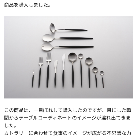
商品を購入しました。
会員登録
分譲モデルハウス
おすすめ分譲地
手間ひまかけた家づくり
KATSUMIの標準仕様 和暮-なごみ-
素材とデザイン
この商品は、一目ぼれして購入したのですが、目にした瞬
間からテーブルコーディネートのイメージが溢れ出てきま
耐震性能+制震性能
した。
カトラリーに合わせて食事のイメージが広がる不思議な力