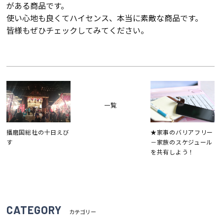
断熱・気密性能と快適性
がある商品です。
使い心地も良くてハイセンス、本当に素敵な商品です。
長期優良住宅
皆様もぜひチェックしてみてください。
ZEH
ラインナップ
一覧
施工実績
播磨国総社の十日えび
★家事のバリアフリー
す
－家族のスケジュール
を共有しよう！
イベント・見学会
モデルハウス紹介
CATEGORY
カテゴリー
お客様の声