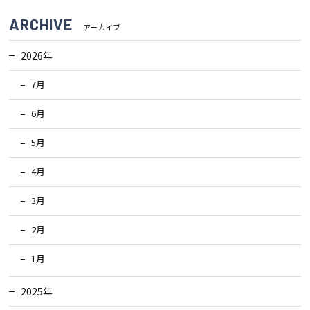
ARCHIVE
検査・アフターメンテナンス
アーカイブ
2026年
家づくりのスケジュール
7月
6月
よくあるご質問
店舗紹介
5月
スタッフブログ
ZEH普及目標
4月
プライバシー
ソーシャルメディアポリ
3月
ポリシー
シー
2月
サイトマップ
1月
2025年
MENU