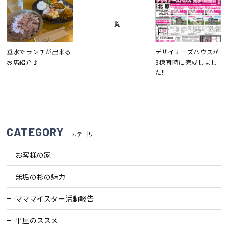
一覧
会社案内
垂水でランチが出来る
デザイナーズハウスが
経営理念・
スタッフ紹介
お店紹介♪
3棟同時に完成しまし
会社案内
た!!
KATSUMIの
採用情報
取り組み
家づくりサポート
CATEGORY
カテゴリー
お客様の家
土地の上手な探し方
無垢の杉の魅力
家づくりの資金計画
マママイスター活動報告
設計・施工品質管理
平屋のススメ