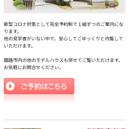
断熱・気密性能と快適性
長期優良住宅
新型コロナ対策として完全予約制で１組ずつのご案内にな
ります。
ZEH
他の見学者がいない中で、安心してごゆっくりと内覧して
いただけます。
ラインナップ
姫路市内の他のモデルハウスも併せてご覧いただけます。
お気軽にお問合せください。
施工実績
イベント・見学会
モデルハウス紹介
お客様の声