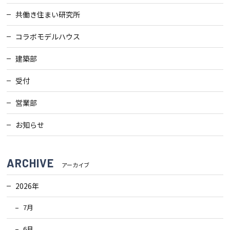
共働き住まい研究所
検査・アフターメンテナンス
コラボモデルハウス
家づくりのスケジュール
建築部
受付
よくあるご質問
店舗紹介
営業部
スタッフブログ
ZEH普及目標
お知らせ
プライバシー
ソーシャルメディアポリ
ポリシー
シー
ARCHIVE
アーカイブ
サイトマップ
2026年
7月
MENU
6月