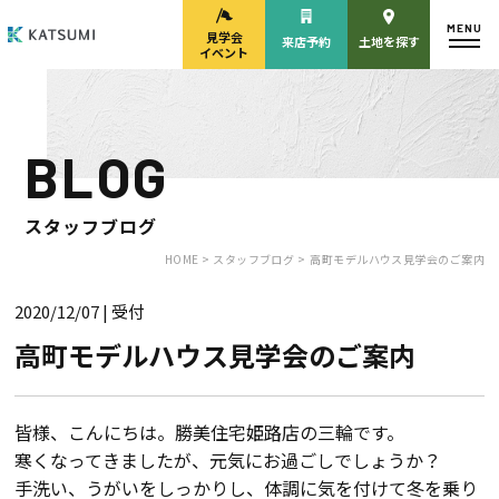
MENU
見学会
来店予約
土地を探す
イベント
BLOG
モデルハウス
見学会・
来場予約
イベント来場予約
スタッフブログ
HOME >
スタッフブログ >
高町モデルハウス見学会のご案内
2020/12/07
| 受付
来店予約
カタログ請求
高町モデルハウス見学会のご案内
HOME
皆様、こんにちは。勝美住宅姫路店の三輪です。
寒くなってきましたが、元気にお過ごしでしょうか？
物件検索
手洗い、うがいをしっかりし、体調に気を付けて冬を乗り