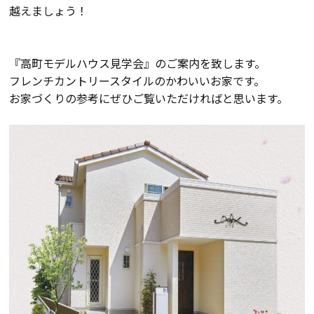
越えましょう！
会員登録
『高町モデルハウス見学会』のご案内を致します。
分譲モデルハウス
フレンチカントリースタイルのかわいいお家です。
お家づくりの参考にぜひご覧いただければと思います。
おすすめ分譲地
手間ひまかけた家づくり
KATSUMIの標準仕様 和暮-なごみ-
素材とデザイン
耐震性能+制震性能