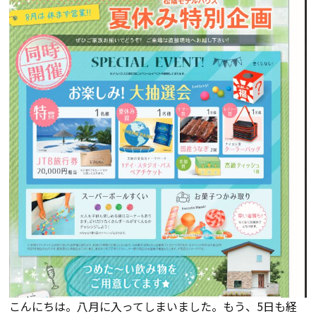
会員登録
分譲モデルハウス
おすすめ分譲地
手間ひまかけた家づくり
KATSUMIの標準仕様 和暮-なごみ-
素材とデザイン
耐震性能+制震性能
こんにちは。八月に入ってしまいました。もう、5日も経