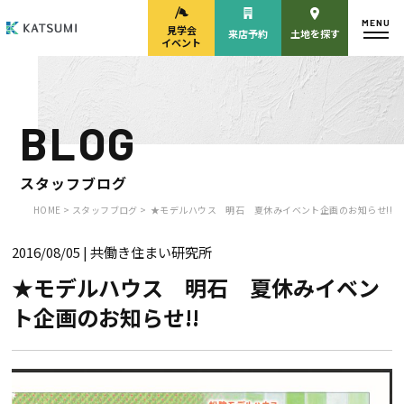
MENU
見学会
来店予約
土地を探す
イベント
BLOG
モデルハウス
見学会・
来場予約
イベント来場予約
スタッフブログ
HOME >
スタッフブログ >
★モデルハウス 明石 夏休みイベント企画のお知らせ!!
2016/08/05
| 共働き住まい研究所
来店予約
カタログ請求
★モデルハウス 明石 夏休みイベン
ト企画のお知らせ!!
HOME
物件検索