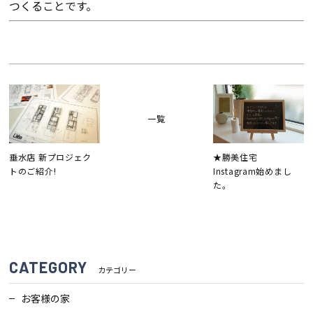
つくることです。
検査・アフターメンテナンス
家づくりのスケジュール
よくあるご質問
店舗紹介
一覧
垂水店 新プロジェク
★勝美住宅
スタッフブログ
ZEH普及目標
トのご紹介!
Instagram始めまし
た。
プライバシー
ソーシャルメディアポリ
ポリシー
シー
サイトマップ
CATEGORY
カテゴリー
お客様の家
MENU