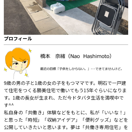
会社案内
経営理念・
スタッフ紹介
プロフィール
会社案内
KATSUMIの
採用情報
取り組み
家づくりサポート
9歳の男の子と1歳の女の子をもつママです。明石で一戸建
て住宅をつくる勝美住宅で働いてもう15年ぐらいになりま
土地の上手な探し方
す。1歳の長女が生まれ、ただ今ドタバタ生活を満喫中で
す^^
家づくりの資金計画
私自身の「共働き」体験などをもとに、私が「いいな！」
と思った「時短」「収納アイデア」「便利グッズ」などを
設計・施工品質管理
公開していきたいと思います。夢は「共働き専用住宅」を