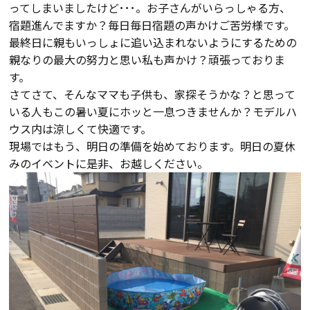
断熱・気密性能と快適性
ってしまいましたけど･･･。お子さんがいらっしゃる方、
宿題進んでますか？毎日毎日宿題の声かけご苦労様です。
長期優良住宅
最終日に親もいっしょに追い込まれないようにするための
親なりの最大の努力と思い私も声かけ？頑張っておりま
す。
ZEH
さてさて、そんなママも子供も、家探そうかな？と思って
いる人もこの暑い夏にホッと一息つきませんか？モデルハ
ラインナップ
ウス内は涼しくて快適です。
現場ではもう、明日の準備を始めております。明日の夏休
みのイベントに是非、お越しください。
施工実績
イベント・見学会
モデルハウス紹介
お客様の声