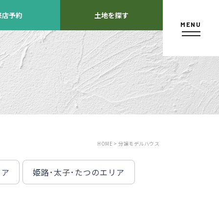
来店予約
土地を探す
MENU
カタログ請求
HOME >
分譲モデルハウス
リア
姫路･太子･たつのエリア
よくあるご質問
店舗紹介
方