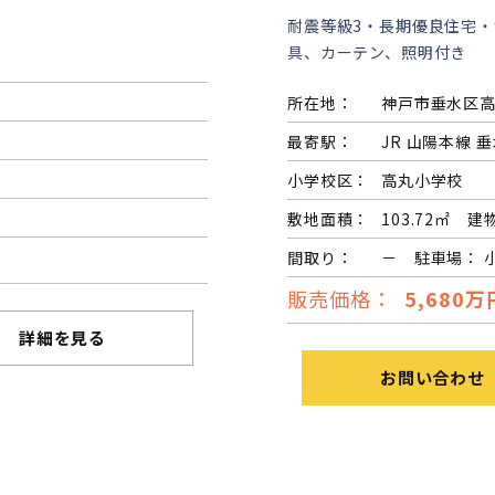
耐震等級3・長期優良住宅・
具、カーテン、照明付き
所在地：
神戸市垂水区
最寄駅：
JR 山陽本線 垂
小学校区：
高丸小学校
敷地面積：
103.72㎡ 建
間取り：
－ 駐車場： 
販売価格：
5,680万
詳細を見る
お問い合わせ