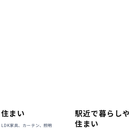
モデルハウス紹介
家づくりの資金計
お客様の声
設計・施工品質管
会社案内
検査・アフターメ
経営理念・
会社案内
家づくりのスケジ
スタッフ紹介
KATSUMIの
取り組み
採用情報
す住まい
駅近で暮らしや
住まい
・LDK家具、カーテン、照明