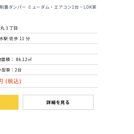
制震ダンパー ミューダム・エアコン1台・LDK家
高丸３丁目
水駅 徒歩 11 分
物面積： 86.12㎡
小型車：2台
円 (税込)
詳細を見る