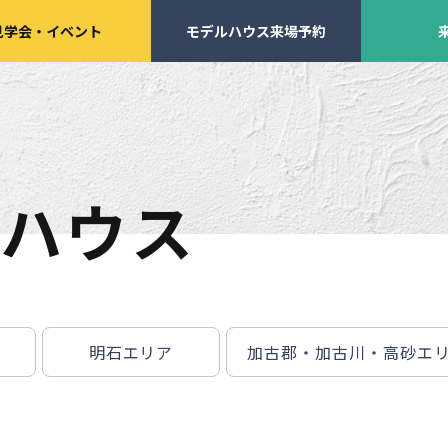
見学会
・
イベント
モデルハウス来場予約
ハウス
学会・
イベント来場予約
来店予約
明石エリア
加古郡・加古川・高砂エ
施工実績
家づくりサポート
イベント・見学会
土地の上手な探し