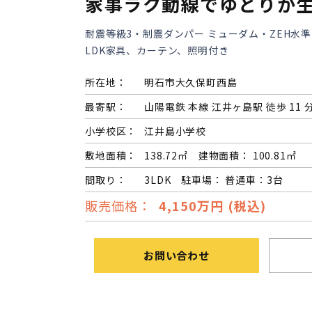
家事ラク動線でゆとりが
耐震等級3・制震ダンパー ミューダム・ZEH水
LDK家具、カーテン、照明付き
所在地：
明石市大久保町西島
最寄駅：
山陽電鉄 本線 江井ヶ島駅 徒歩 11 
小学校区：
江井島小学校
敷地面積：
138.72㎡ 建物面積： 100.81㎡
間取り：
3LDK 駐車場： 普通車：3台
販売価格：
4,150万円 (税込)
お問い合わせ