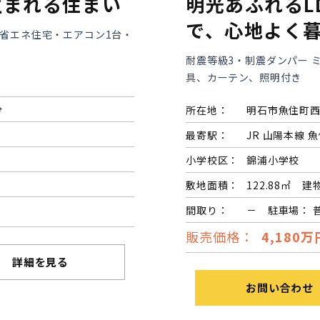
生まれる住まい
明光あふれるL
で、心地よく
準省エネ住宅・エアコン1台・
耐震等級3・制震ダンパー 
具、カーテン、照明付き
分
所在地：
明石市魚住町
最寄駅：
JR 山陽本線 魚
小学校区：
錦浦小学校
敷地面積：
122.88㎡ 建
間取り：
－ 駐車場： 
販売価格：
4,180万
詳細を見る
お問い合わせ