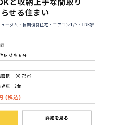
DKと収納上手な間取り
暮らせる住まい
ミューダム・長期優良住宅・エアコン1台・LDK家
西岡
住駅 徒歩 6 分
物面積： 98.75㎡
普通車：2台
円 (税込)
詳細を見る