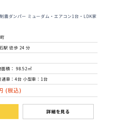
制震ダンパー ミューダム・エアコン1台・LDK家
王町
石駅 徒歩 24 分
物面積： 98.52㎡
普通車：4台 小型車：1台
円 (税込)
詳細を見る