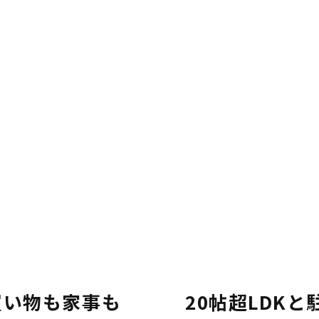
買い物も家事も
20帖超LDK