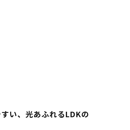
スタッフブログ
画
ZEH普及目標
理
プライバシー
ポリシー
ンテナンス
ソーシャルメディアポリシー
ュール
サイトマップ
すい、光あふれるLDKの