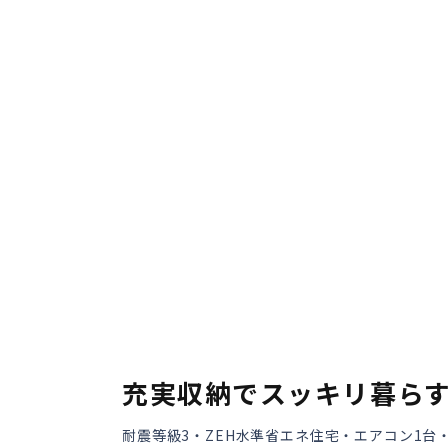
会員登録
分譲モデルハウス
おすすめ分譲地
手間ひまかけた家づくり
KATSUMIの標準仕様 和暮-なごみ-
素材とデザイン
耐震性能+制震性能
充実収納でスッキリ暮ら
断熱・気密性能と快適性
耐震等級3・ZEH水準省エネ住宅・エアコン1台