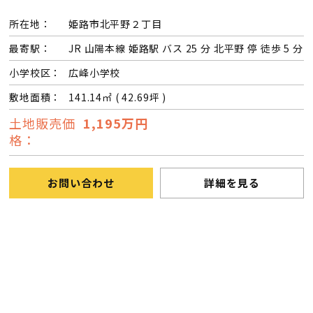
所在地：
姫路市北平野２丁目
最寄駅：
JR 山陽本線 姫路駅 バス 25 分 北平野 停 徒歩 5 分
小学校区：
広峰小学校
敷地面積：
141.14㎡ ( 42.69坪 )
土地販売価
1,195万円
格：
お問い合わせ
詳細を見る