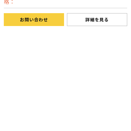
格：
断熱・気密性能と快適性
長期優良住宅
お問い合わせ
詳細を見る
ZEH
ラインナップ
施工実績
イベント・見学会
モデルハウス紹介
お客様の声