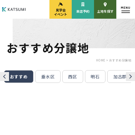
MENU
見学会
来店予約
土地を探す
イベント
おすすめ分譲地
モデルハウス
見学会・
来場予約
イベント来場予約
HOME >
おすすめ分譲地
おすすめ
垂水区
西区
明石
加古郡
来店予約
カタログ請求
HOME
物件検索