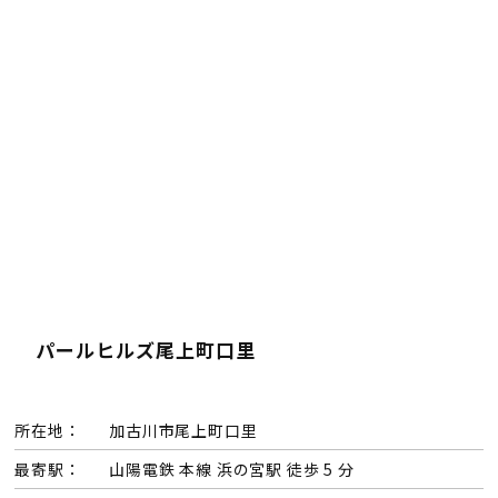
パールヒルズ尾上町口里
所在地：
加古川市尾上町口里
最寄駅：
山陽電鉄 本線 浜の宮駅 徒歩 5 分