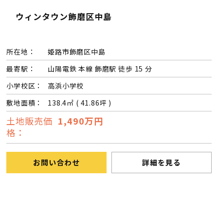
ウィンタウン飾磨区中島
会社案内
所在地：
姫路市飾磨区中島
経営理念・
スタッフ紹介
会社案内
最寄駅：
山陽電鉄 本線 飾磨駅 徒歩 15 分
KATSUMIの
採用情報
小学校区：
高浜小学校
取り組み
敷地面積：
138.4㎡ ( 41.86坪 )
土地販売価
1,490万円
家づくりサポート
格：
土地の上手な探し方
お問い合わせ
詳細を見る
家づくりの資金計画
設計・施工品質管理