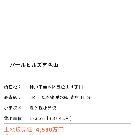
会員登録
分譲モデルハウス
おすすめ分譲地
パールヒルズ五色山
手間ひまかけた家づくり
KATSUMIの標準仕様 和暮-なごみ-
所在地：
神戸市垂水区五色山４丁目
最寄駅：
JR 山陽本線 垂水駅 徒歩 11 分
素材とデザイン
小学校区：
霞ケ丘小学校
敷地面積：
123.68㎡ ( 37.41坪 )
耐震性能+制震性能
土地販売価
4,580万円