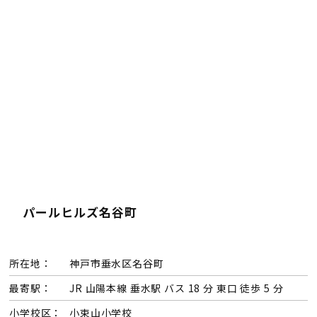
検査・アフターメンテナンス
家づくりのスケジュール
よくあるご質問
店舗紹介
スタッフブログ
ZEH普及目標
プライバシー
ソーシャルメディアポリ
パールヒルズ名谷町
ポリシー
シー
サイトマップ
所在地：
神戸市垂水区名谷町
最寄駅：
JR 山陽本線 垂水駅 バス 18 分 東口 徒歩 5 分
MENU
小学校区：
小束山小学校