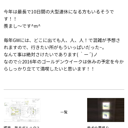
会員登録
今年は最長で10日間の大型連休になる方もいるそうで
す！！
羨まし～です^m^
分譲モデルハウス
毎年GWには、どこに出ても人、人、人！で混雑が予想さ
おすすめ分譲地
れますので、行きたい所がもういっぱいだった~。
なんて事は絶対さけたいであります( ｀ー´)ノ
なので☆2016年のゴールデンウイークは休みの予定を今か
手間ひまかけた家づくり
らしっかり立てて満喫したいと思います！！
KATSUMIの標準仕様 和暮-なごみ-
素材とデザイン
耐震性能+制震性能
一覧
姫路 新モデルハウス
愛犬の里帰り