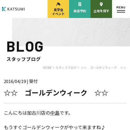
MENU
見学会
来店予約
土地を探す
イベント
BLOG
モデルハウス
見学会・
来場予約
イベント来場予約
スタッフブログ
HOME >
スタッフブログ >
☆☆ ゴールデンウィーク ☆☆
2016/04/19
| 受付
来店予約
カタログ請求
☆☆ ゴールデンウィーク ☆☆
HOME
こんにちは加古川店の
中島
です。
物件検索
もうすぐゴールデンウィークがやって来ますね♪