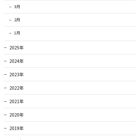
3月
検査・アフターメンテナンス
2月
家づくりのスケジュール
1月
2025年
よくあるご質問
店舗紹介
2024年
スタッフブログ
ZEH普及目標
2023年
2022年
プライバシー
ソーシャルメディアポリ
ポリシー
シー
2021年
サイトマップ
2020年
2019年
MENU