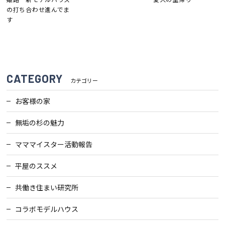
断熱・気密性能と快適性
の打ち合わせ進んでま
す
長期優良住宅
ZEH
CATEGORY
カテゴリー
ラインナップ
お客様の家
無垢の杉の魅力
施工実績
マママイスター活動報告
イベント・見学会
平屋のススメ
共働き住まい研究所
モデルハウス紹介
コラボモデルハウス
お客様の声