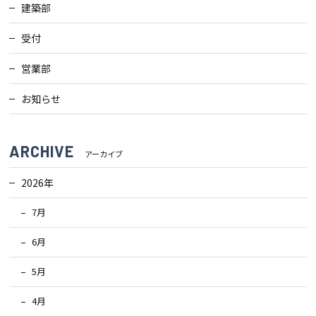
建築部
受付
会社案内
営業部
経営理念・
スタッフ紹介
会社案内
お知らせ
KATSUMIの
採用情報
取り組み
ARCHIVE
アーカイブ
家づくりサポート
2026年
7月
土地の上手な探し方
6月
家づくりの資金計画
5月
設計・施工品質管理
4月