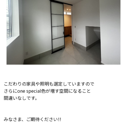
会社案内
経営理念・
スタッフ紹介
会社案内
KATSUMIの
採用情報
取り組み
家づくりサポート
こだわりの家具や照明も選定していますので
土地の上手な探し方
さらにone special色が増す空間になること
間違いなしです。
家づくりの資金計画
みなさま、ご期待ください!!
設計・施工品質管理