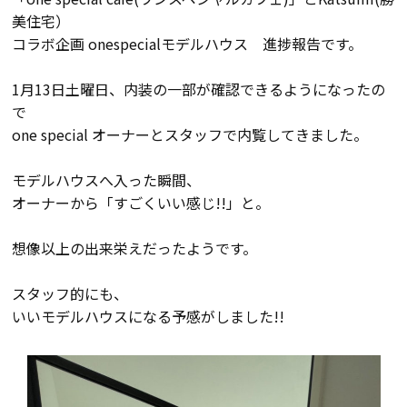
美住宅）
会員登録
コラボ企画 onespecialモデルハウス 進捗報告です。
1月13日土曜日、内装の一部が確認できるようになったの
分譲モデルハウス
で
one special オーナーとスタッフで内覧してきました。
おすすめ分譲地
モデルハウスへ入った瞬間、
オーナーから「すごくいい感じ!!」と。
手間ひまかけた家づくり
想像以上の出来栄えだったようです。
KATSUMIの標準仕様 和暮-なごみ-
スタッフ的にも、
素材とデザイン
いいモデルハウスになる予感がしました!!
耐震性能+制震性能