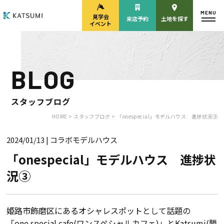
MENU
見学会
来店予約
土地を探す
イベント
BLOG
モデルハウス
見学会・
来場予約
イベント来場予約
スタッフブログ
HOME >
スタッフブログ >
「onespecial」モデルハウス 進捗状況③
2024/01/13
| コラボモデルハウス
来店予約
カタログ請求
「onespecial」モデルハウス 進捗状
況③
HOME
物件検索
姫路市飾磨区にあるオシャレスポットとして話題の
「one special cafe(ワンスペシャルカフェ)」とKatsumi(勝