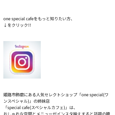
検査・アフターメンテナンス
one special cafeをもっと知りたい方、
家づくりのスケジュール
↓をクリック!!
よくあるご質問
店舗紹介
スタッフブログ
ZEH普及目標
プライバシー
ソーシャルメディアポリ
ポリシー
シー
サイトマップ
姫路市飾磨にある人気セレクトショップ「one special(ワ
ンスペシャル)」の姉妹店
「special cafe(スペシャルカフェ)」は、
MENU
おしゃれな空間とメニューがインスタ映えすると話題の韓