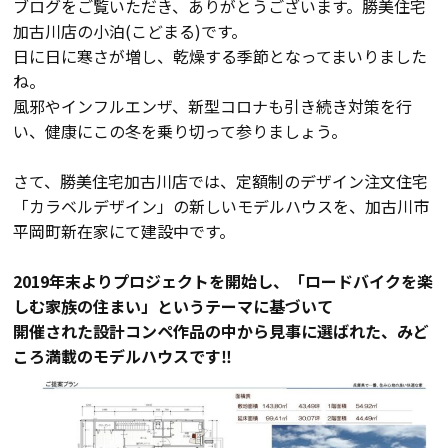
ブログをご覧いただき、ありがとうございます。勝美住宅
加古川店の小泊(こどまる)です。
会員登録
日に日に寒さが増し、乾燥する季節となってまいりました
ね。
分譲モデルハウス
風邪やインフルエンザ、新型コロナも引き続き対策を行
い、健康にこの冬を乗り切って参りましょう。
おすすめ分譲地
さて、勝美住宅加古川店では、定額制のデザイン注文住宅
「カラベルデザイン」の新しいモデルハウスを、加古川市
手間ひまかけた家づくり
平岡町新在家にて建設中です。
2019
KATSUMIの標準仕様 和暮-なごみ-
年末よりプロジェクトを開始し、「ロードバイクを楽
しむ家族の住まい」というテーマに基づいて
開催された設計コンペ作品の中から見事に選ばれた、みど
素材とデザイン
ころ満載のモデルハウスです‼
耐震性能+制震性能