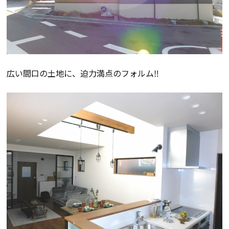
検査・アフターメンテナンス
家づくりのスケジュール
広い間口の土地に、迫力満点のフォルム‼
よくあるご質問
店舗紹介
スタッフブログ
ZEH普及目標
プライバシー
ソーシャルメディアポリ
ポリシー
シー
サイトマップ
MENU