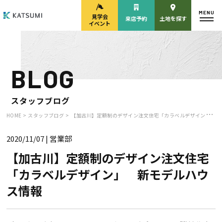
MENU
見学会
来店予約
土地を探す
イベント
BLOG
モデルハウス
見学会・
来場予約
イベント来場予約
スタッフブログ
HOME >
スタッフブログ >
【加古川】定額制のデザイン注文住宅「カラベルデザイン」 新モデルハウス情報
2020/11/07
| 営業部
来店予約
カタログ請求
【加古川】定額制のデザイン注文住宅
「カラベルデザイン」 新モデルハウ
HOME
ス情報
物件検索