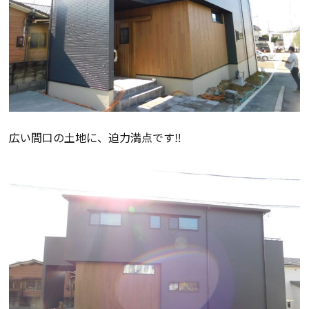
会社案内
経営理念・
スタッフ紹介
会社案内
KATSUMIの
採用情報
取り組み
広い間口の土地に、迫力満点です‼
家づくりサポート
土地の上手な探し方
家づくりの資金計画
設計・施工品質管理