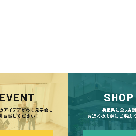
EVENT
SHOP
のアイデアがわく見学会に
兵庫県に全5店
非お越しください！
お近くの店舗にご来店