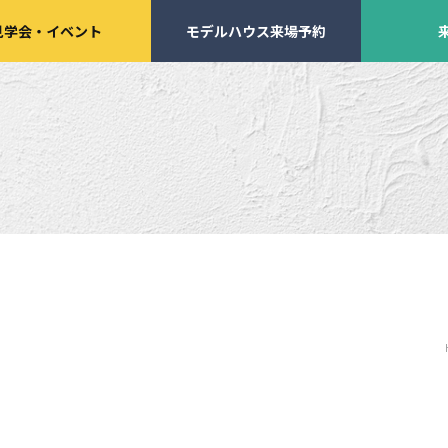
見学会
・
イベント
モデルハウス来場予約
学会・
イベント来場予約
来店予約
施工実績
家づくりサポート
イベント・見学会
土地の上手な探し