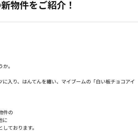
の新物件をご紹介！
モデルハウス紹介
家づくりの資金計
お客様の声
設計・施工品質管
会社案内
検査・アフターメ
経営理念・
会社案内
家づくりのスケジ
うか。
スタッフ紹介
ツに入り、はんてんを纏い、マイブームの「白い板チョコアイ
KATSUMIの
取り組み
物件の
採用情報
地に
としております。