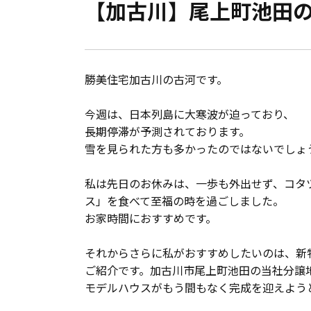
【加古川】尾上町池田
会員登録
分譲モデルハウス
勝美住宅加古川の古河です。
おすすめ分譲地
今週は、日本列島に大寒波が迫っており、
長期停滞が予測されております。
手間ひまかけた家づくり
雪を見られた方も多かったのではないでしょ
KATSUMIの標準仕様 和暮-なごみ-
私は先日のお休みは、一歩も外出せず、コタ
ス」を食べて至福の時を過ごしました。
素材とデザイン
お家時間におすすめです。
それからさらに私がおすすめしたいのは、新
耐震性能+制震性能
ご紹介です。加古川市尾上町池田の当社分譲
モデルハウスがもう間もなく完成を迎えよう
断熱・気密性能と快適性