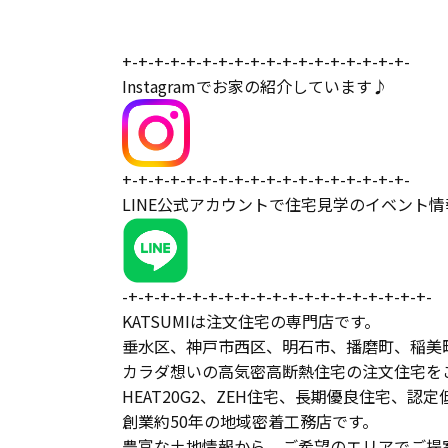
+-+-+-+-+-+-+-+-+-+-+-+-+-+-+-+-+-+-
Instagramでお家の紹介しています♪
+-+-+-+-+-+-+-+-+-+-+-+-+-+-+-+-+-+-
LINE公式アカウントで住宅見学のイベント
-+-+-+-+-+-+-+-+-+-+-+-+-+-+-+-+-+-+-+-
KATSUMIは注文住宅の専門店です。
垂水区、神戸市西区、明石市、播磨町、稲美
カラダ想いの高気密高断熱住宅の注文住宅を
HEAT20G2、ZEH住宅、長期優良住宅、認定
創業約50年の地域密着工務店です。
豊富な土地情報から、ご希望のエリアでご提