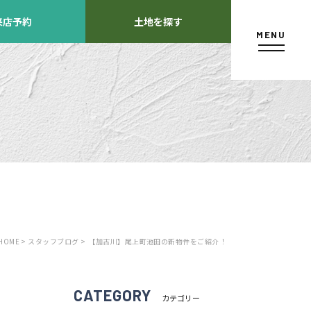
来店予約
土地を探す
MENU
カタログ請求
HOME >
スタッフブログ >
【加古川】尾上町池田の新物件をご紹介！
よくあるご質問
店舗紹介
方
CATEGORY
カテゴリー