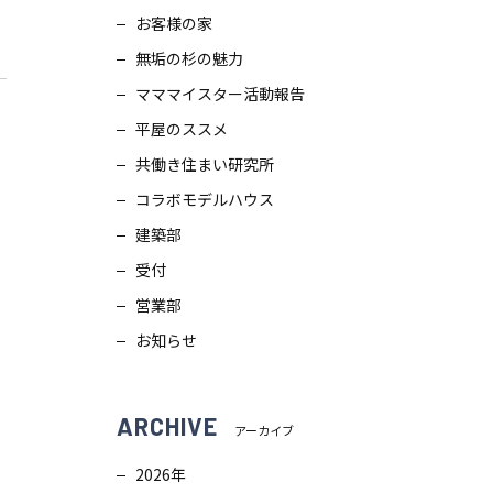
お客様の家
スタッフブログ
画
無垢の杉の魅力
ZEH普及目標
理
マママイスター活動報告
平屋のススメ
プライバシー
ポリシー
ンテナンス
共働き住まい研究所
コラボモデルハウス
ソーシャルメディアポリシー
ュール
建築部
受付
サイトマップ
営業部
お知らせ
ARCHIVE
アーカイブ
2026年