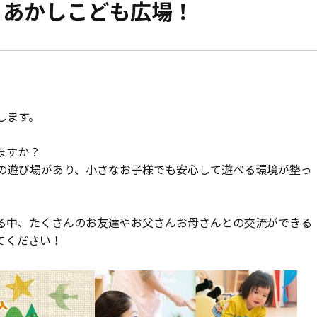
 あかしこども広場！
モデルハウス紹介
家づくりの資金計
お客様の声
設計・施工品質管
会社案内
検査・アフターメ
します。
経営理念・
会社案内
家づくりのスケジ
ますか？
の遊び場があり、小さなお子様でも安心して遊べる環境が整っ
スタッフ紹介
KATSUMIの
取り組み
る中、たくさんのお友達やお父さんお母さんとの交流ができる
てください！
採用情報