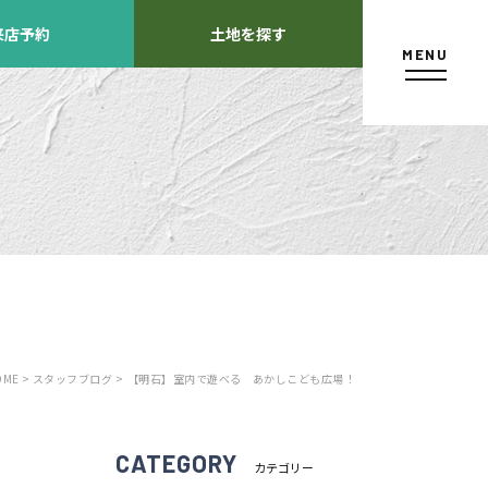
来店予約
土地を探す
MENU
カタログ請求
OME >
スタッフブログ >
【明石】室内で遊べる あかしこども広場！
よくあるご質問
店舗紹介
方
CATEGORY
カテゴリー