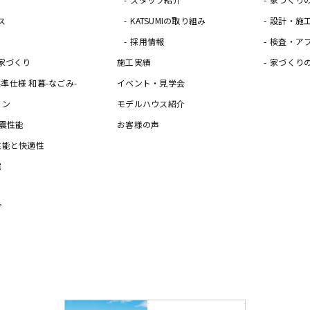
ス
KATSUMIの取り組み
設計・施
採用情報
検査・ア
家づくり
施工実績
家づくり
の標準仕様 和暮-なごみ-
イベント・見学会
イン
モデルハウス紹介
震性能
お客様の声
性能と快適性
宅
プ