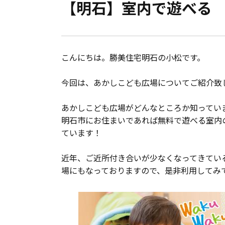
【明石】室内で遊べる
会員登録
分譲モデルハウス
こんにちは。勝美住宅明石の小松です。
おすすめ分譲地
今回は、あかしこども広場についてご紹介致
手間ひまかけた家づくり
あかしこども広場がどんなところか知ってい
明石市にお住まいであれば無料で遊べる室内
KATSUMIの標準仕様 和暮-なごみ-
ています！
素材とデザイン
近年、ご近所付き合いが少なくなってきてい
場にもなっておりますので、是非利用してみ
耐震性能+制震性能
断熱・気密性能と快適性