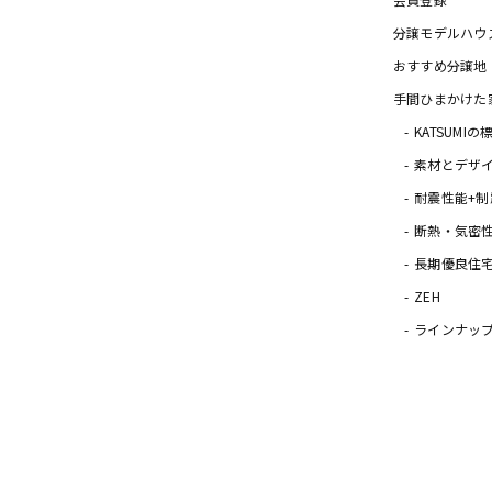
分譲モデルハウ
おすすめ分譲地
手間ひまかけた
KATSUMI
素材とデザ
耐震性能+制
断熱・気密
長期優良住
ZEH
ラインナッ