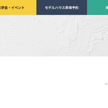
見学会
・
イベント
モデルハウス来場予約
学会・
イベント来場予約
来店予約
H
施工実績
家づくりサポート
イベント・見学会
土地の上手な探し