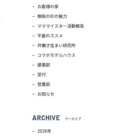
お客様の家
スタッフブログ
画
無垢の杉の魅力
ZEH普及目標
理
マママイスター活動報告
平屋のススメ
プライバシー
ポリシー
ンテナンス
共働き住まい研究所
コラボモデルハウス
ソーシャルメディアポリシー
ュール
建築部
受付
サイトマップ
営業部
お知らせ
ARCHIVE
アーカイブ
2026年