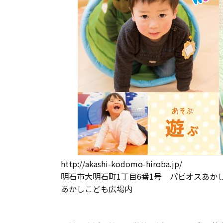
長期優良住宅
ZEH
ラインナップ
http://akashi-kodomo-hiroba.jp/
明石市大明石町1丁目6番1号 パピオスあか
あかしこども広場内