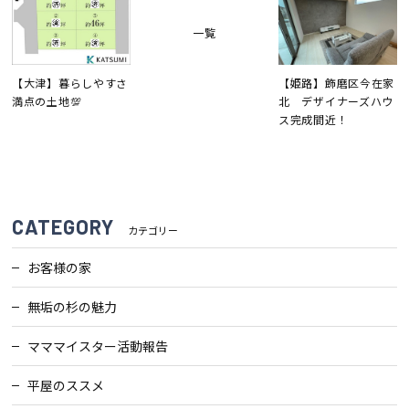
検査・アフターメンテナンス
一覧
家づくりのスケジュール
【大津】暮らしやすさ
【姫路】飾磨区今在家
満点の土地💯
北 デザイナーズハウ
ス完成間近！
よくあるご質問
店舗紹介
スタッフブログ
ZEH普及目標
CATEGORY
カテゴリー
プライバシー
ソーシャルメディアポリ
お客様の家
ポリシー
シー
無垢の杉の魅力
サイトマップ
マママイスター活動報告
平屋のススメ
MENU