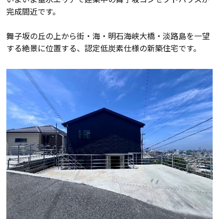
完成間近です。
会員登録
舞子坂の丘の上から街・海・明石海峡大橋・淡路島を一望
する絶景に位置する、認定低炭素仕様の新築住宅です。
分譲モデルハウス
おすすめ分譲地
手間ひまかけた家づくり
KATSUMIの標準仕様 和暮-なごみ-
素材とデザイン
耐震性能+制震性能