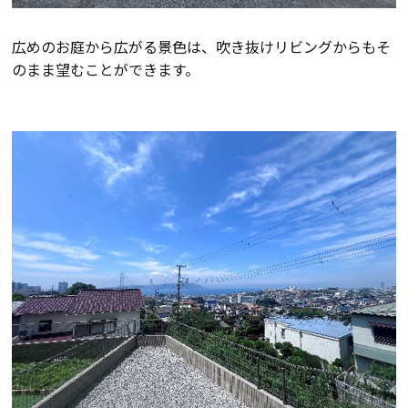
断熱・気密性能と快適性
広めのお庭から広がる景色は、吹き抜けリビングからもそ
長期優良住宅
のまま望むことができます。
ZEH
ラインナップ
施工実績
イベント・見学会
モデルハウス紹介
お客様の声