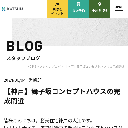
MENU
見学会
来店予約
土地を探す
イベント
BLOG
モデルハウス
見学会・
来場予約
イベント来場予約
スタッフブログ
HOME >
スタッフブログ >
【神戸】舞子坂コンセプトハウスの完成間近
2024/06/04
| 営業部
来店予約
カタログ請求
【神戸】舞子坂コンセプトハウスの完
成間近
HOME
物件検索
皆様こんにちは。勝美住宅神戸の大江です。
いよいよ垂水エリアで建築中の舞子坂コンセプトハウスが