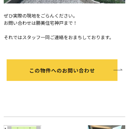
ぜひ実際の現地をごらんください。
会社案内
お問い合わせは勝美住宅神戸まで！
経営理念・
スタッフ紹介
それではスタッフ一同ご連絡をおまちしております。
会社案内
KATSUMIの
採用情報
取り組み
家づくりサポート
土地の上手な探し方
家づくりの資金計画
設計・施工品質管理