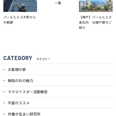
一覧
検査・アフターメンテナンス
パールヒルズ大町から
【神戸】パールヒルズ
の眺望
高丸内 分譲戸建のご
家づくりのスケジュール
紹介
よくあるご質問
店舗紹介
CATEGORY
カテゴリー
スタッフブログ
ZEH普及目標
お客様の家
プライバシー
ソーシャルメディアポリ
ポリシー
シー
無垢の杉の魅力
マママイスター活動報告
サイトマップ
平屋のススメ
MENU
共働き住まい研究所