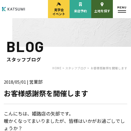
MENU
見学会
来店予約
土地を探す
イベント
BLOG
モデルハウス
見学会・
来場予約
イベント来場予約
スタッフブログ
HOME >
スタッフブログ >
お客様感謝祭を開催します
2018/05/01
| 営業部
来店予約
カタログ請求
お客様感謝祭を開催します
HOME
こんにちは、姫路店の矢部です。
暖かくなってまいりましたが、皆様はいかがお過ごしでし
物件検索
ょうか？