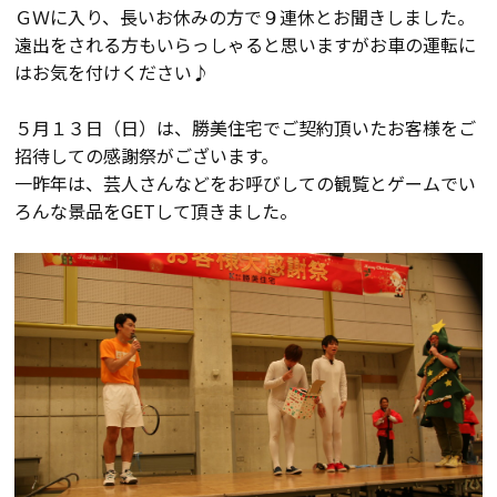
ＧＷに入り、長いお休みの方で９連休とお聞きしました。
会員登録
遠出をされる方もいらっしゃると思いますがお車の運転に
はお気を付けください♪
分譲モデルハウス
５月１３日（日）は、勝美住宅でご契約頂いたお客様をご
招待しての感謝祭がございます。
おすすめ分譲地
一昨年は、芸人さんなどをお呼びしての観覧とゲームでい
ろんな景品をGETして頂きました。
手間ひまかけた家づくり
KATSUMIの標準仕様 和暮-なごみ-
素材とデザイン
耐震性能+制震性能