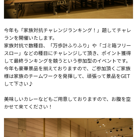
断熱・気密性能と快適性
長期優良住宅
今年も「家族対抗チャレンジランキング！」題してチャレ
ZEH
ランを開催いたします。
家族対抗で数種目、「万歩計ふりふり」や「ゴミ箱フリー
スロー」などの種目にチャレンジして頂き、ポイント獲得
ラインナップ
して最終ランキングを競うという参加型のイベントです。
今年も豪華景品を揃えておりますので、ご参加頂くご家族
様は家族のチームワークを発揮して、頑張って景品をGET
施工実績
して下さい♪
イベント・見学会
美味しいカレーなどもご用意しておりますので、お腹を空
かせて来てください！
モデルハウス紹介
お客様の声