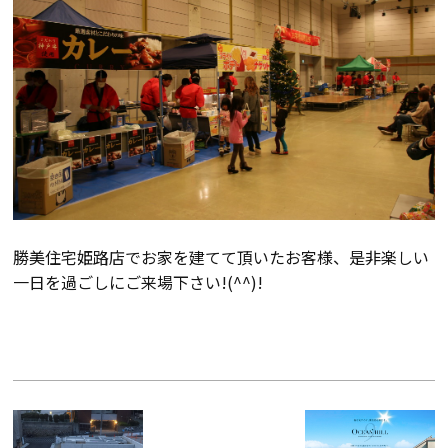
会社案内
経営理念・
スタッフ紹介
会社案内
KATSUMIの
採用情報
取り組み
家づくりサポート
勝美住宅姫路店でお家を建てて頂いたお客様、是非楽しい
一日を過ごしにご来場下さい!(^^)!
土地の上手な探し方
家づくりの資金計画
設計・施工品質管理