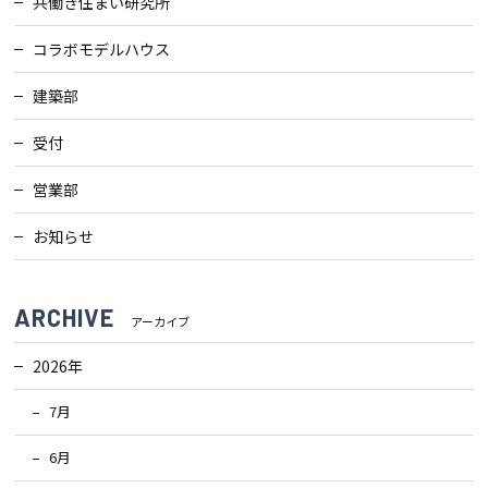
共働き住まい研究所
検査・アフターメンテナンス
コラボモデルハウス
建築部
家づくりのスケジュール
受付
よくあるご質問
店舗紹介
営業部
お知らせ
スタッフブログ
ZEH普及目標
ARCHIVE
プライバシー
ソーシャルメディアポリ
アーカイブ
ポリシー
シー
2026年
サイトマップ
7月
6月
MENU