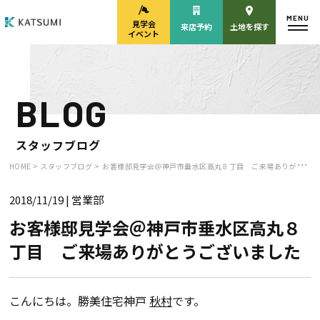
MENU
見学会
来店予約
土地を探す
イベント
BLOG
モデルハウス
見学会・
来場予約
イベント来場予約
スタッフブログ
HOME >
スタッフブログ >
お客様邸見学会＠神戸市垂水区高丸８丁目 ご来場ありがとうございました
2018/11/19
| 営業部
来店予約
カタログ請求
お客様邸見学会＠神戸市垂水区高丸８
丁目 ご来場ありがとうございました
HOME
物件検索
こんにちは。勝美住宅神戸
秋村
です。