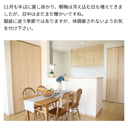
11月も半ばに差し掛かり、朝晩は冷え込む日も増えてきま
会員登録
したが、日中はまだまだ暖かいですね。
服装に迷う季節ではありますが、体調崩されないようお気
を付け下さい。
分譲モデルハウス
おすすめ分譲地
手間ひまかけた家づくり
KATSUMIの標準仕様 和暮-なごみ-
素材とデザイン
耐震性能+制震性能