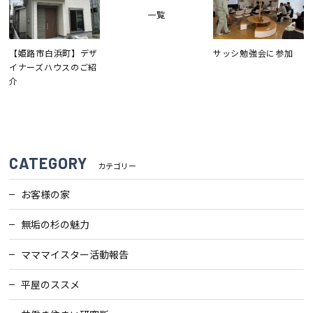
一覧
会社案内
【姫路市白浜町】デザ
サッシ勉強会に参加
イナーズハウスのご紹
経営理念・
介
スタッフ紹介
会社案内
KATSUMIの
採用情報
取り組み
CATEGORY
カテゴリー
家づくりサポート
お客様の家
土地の上手な探し方
無垢の杉の魅力
マママイスター活動報告
家づくりの資金計画
平屋のススメ
設計・施工品質管理