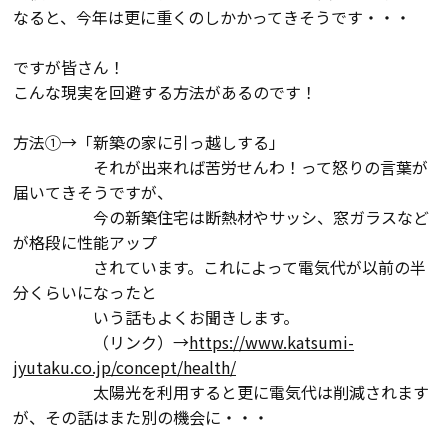
断熱・気密性能と快適性
なると、今年は更に重くのしかかってきそうです・・・
長期優良住宅
ですが皆さん！
こんな現実を回避する方法があるのです！
ZEH
方法①→「新築の家に引っ越しする」
それが出来れば苦労せんわ！って怒りの言葉が
ラインナップ
届いてきそうですが、
今の新築住宅は断熱材やサッシ、窓ガラスなど
が格段に性能アップ
施工実績
されています。これによって電気代が以前の半
分くらいになったと
いう話もよくお聞きします。
イベント・見学会
（リンク）→
https://www.katsumi-
jyutaku.co.jp/concept/health/
モデルハウス紹介
太陽光を利用すると更に電気代は削減されます
が、その話はまた別の機会に・・・
お客様の声