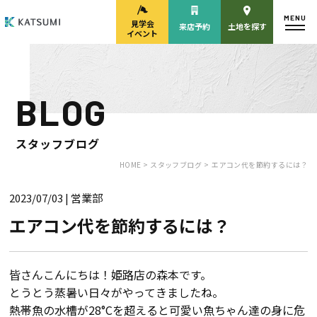
MENU
見学会
来店予約
土地を探す
イベント
BLOG
モデルハウス
見学会・
来場予約
イベント来場予約
スタッフブログ
HOME >
スタッフブログ >
エアコン代を節約するには？
2023/07/03
| 営業部
来店予約
カタログ請求
エアコン代を節約するには？
HOME
皆さんこんにちは！姫路店の森本です。
とうとう蒸暑い日々がやってきましたね。
物件検索
熱帯魚の水槽が28°Cを超えると可愛い魚ちゃん達の身に危