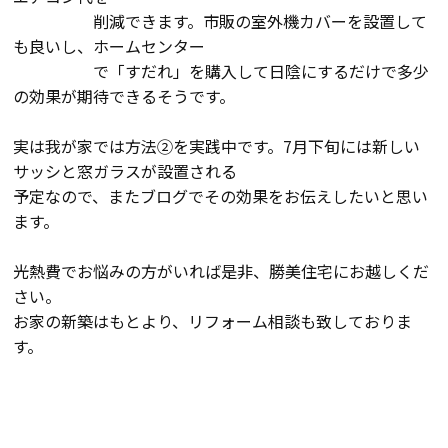
削減できます。市販の室外機カバーを設置して
検査・アフターメンテナンス
も良いし、ホームセンター
で「すだれ」を購入して日陰にするだけで多少
家づくりのスケジュール
の効果が期待できるそうです。
実は我が家では方法②を実践中です。7月下旬には新しい
サッシと窓ガラスが設置される
よくあるご質問
店舗紹介
予定なので、またブログでその効果をお伝えしたいと思い
ます。
スタッフブログ
ZEH普及目標
光熱費でお悩みの方がいれば是非、勝美住宅にお越しくだ
プライバシー
ソーシャルメディアポリ
さい。
ポリシー
シー
お家の新築はもとより、リフォーム相談も致しておりま
す。
サイトマップ
MENU