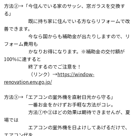
方法②→「今住んでいる家のサッシ、窓ガラスを交換す
る」
会社案内
既に持ち家に住んでいる方ならリフォームで改
善できます。
経営理念・
今なら国からも補助金が出たりしますので、リ
スタッフ紹介
会社案内
フォーム費用も
KATSUMIの
かなりお得になります。※補助金の交付額が
採用情報
取り組み
100％に達すると
終了するのでご注意を！
（リンク）→
https://window-
家づくりサポート
renovation.env.go.jp/
土地の上手な探し方
方法③→「エアコンの室外機を直射日光から守る」
一番お金をかけずお手軽な方法がコレ。
家づくりの資金計画
方法①や②ほどの効果は期待できませんが、夏
場では
エアコンの室外機を日よけしてあげるだけで、
設計・施工品質管理
エアコン代を