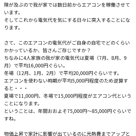
険が及ぶので我が家では数日前からエアコンを稼働させて
会員登録
います。
そしてこれから電気代を気にする日々に突入することにな
ります。
分譲モデルハウス
さて、このエアコンの電気代がご自身の自宅でどのくらい
おすすめ分譲地
かかっているか、皆さんご存じですか？
ちなみに4人家族の我が家の電気代は夏場（7月、8月、9
月）で平均16,000円ぐらい。
手間ひまかけた家づくり
冬場（12月、1月、2月）で平均20,000円ぐらいです。
エアコンを使わない時期が平均5,000円程度のため逆算す
KATSUMIの標準仕様 和暮-なごみ-
ると・・・
夏場で11,000円、冬場で15,000円程度がエアコン代という
素材とデザイン
ことになります。
ということは、年間おおよそ75,000円～85,000円ぐらいで
すね。
耐震性能+制震性能
物価上昇で家計に影響が出ているのに光熱費までアップと