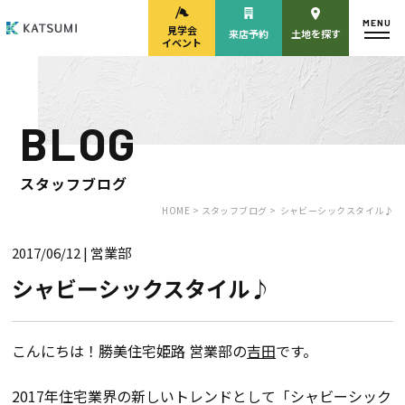
MENU
見学会
来店予約
土地を探す
イベント
BLOG
モデルハウス
見学会・
来場予約
イベント来場予約
スタッフブログ
HOME >
スタッフブログ >
シャビーシックスタイル♪
2017/06/12
| 営業部
来店予約
カタログ請求
シャビーシックスタイル♪
HOME
こんにちは！勝美住宅姫路 営業部の
吉田
です。
物件検索
2017年住宅業界の新しいトレンドとして「シャビーシック