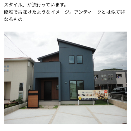
スタイル」が流行っています。
会員登録
優雅で古ぼけたようなイメージ。アンティークとは似て非
なるもの。
分譲モデルハウス
おすすめ分譲地
手間ひまかけた家づくり
KATSUMIの標準仕様 和暮-なごみ-
素材とデザイン
耐震性能+制震性能