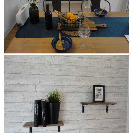
会社案内
経営理念・
スタッフ紹介
会社案内
KATSUMIの
採用情報
取り組み
家づくりサポート
土地の上手な探し方
家づくりの資金計画
設計・施工品質管理