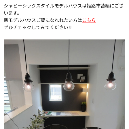
断熱・気密性能と快適性
シャビーシックスタイルモデルハウスは姫路市苫編にござ
います。
長期優良住宅
新モデルハウスご覧になれれたい方は
こちら
ぜひチェックしてみてください!!
ZEH
ラインナップ
施工実績
イベント・見学会
モデルハウス紹介
お客様の声